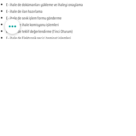
E- ihale de dokümanları yükleme ve ihaleyi onaylama
E- ihale de ilan hazırlama
E- ihale de sevk işlem formu gönderme
E- ihale de ihale komisyonu işlemleri
E- ihale de teklif değerlendirme (1’inci Oturum)
E- ihale de Elektronik geçici teminat işlemleri
E- ihale de ihale tarihine ilişkin teyit işlemleri
E- ihale de teklif değerlendirme (2’nci Oturum-KAPALI
OTURUM)
E- ihale de beyan edilen bilgileri tevsik eden belgelerin
sunulması talebine ilişkin bildirim
E- ihale de Komisyon Kararı Oluşturma
E- ihale de Komisyon Kararı Sonrası İhale Yetkilisi Onayı
Öncesi Teyit İşlemleri
E- ihale de İhale Yetkilisi Onayı
E- ihale de Kesinleşen İhale Kararının Bildirilmesi
E- ihale de Sözleşmeye Davet Bildirimi
E- ihale de Sözleşme Öncesi Teyit İşlemleri
E- ihale de Sonuç Formu Gönderme