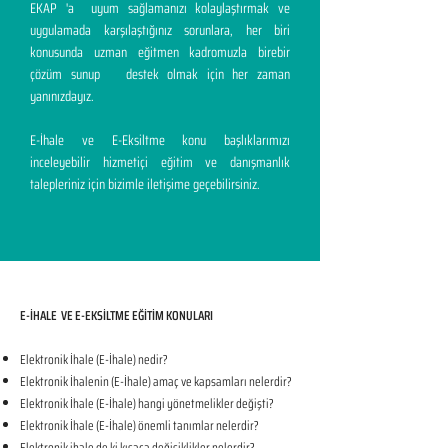
EKAP 'a uyum sağlamanızı kolaylaştırmak ve
uygulamada karşılaştığınız sorunlara, her biri
konusunda uzman eğitmen kadromuzla birebir
çözüm sunup destek olmak için her zaman
yanınızdayız.
E-İhale ve E-Eksiltme konu başlıklarımızı
inceleyebilir hizmetiçi eğitim ve danışmanlık
talepleriniz için bizimle iletişime geçebilirsiniz.
E-İHALE VE E-EKSİLTME EĞİTİM KONULARI​
Elektronik İhale (E-İhale) nedir?
Elektronik İhalenin (E-İhale) amaç ve kapsamları nelerdir?
Elektronik İhale (E-İhale) hangi yönetmelikler değişti?
Elektronik İhale (E-İhale) önemli tanımlar nelerdir?
Elektronik ihale de ki kısaca değişiklikler nelerdir?