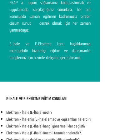
EKAP 'a uyum sağlamanızı kolaylaştırmak ve
uygulamada karşılaştığınız sorunlara, her biri
konusunda uzman eğitmen kadromuzla birebir
çözüm sunup destek olmak için her zaman
yanınızdayız.
E-İhale ve E-Eksiltme konu başlıklarımızı
inceleyebilir hizmetiçi eğitim ve danışmanlık
talepleriniz için bizimle iletişime geçebilirsiniz.
E-İHALE VE E-EKSİLTME EĞİTİM KONULARI​
Elektronik İhale (E-İhale) nedir?
Elektronik İhalenin (E-İhale) amaç ve kapsamları nelerdir?
Elektronik İhale (E-İhale) hangi yönetmelikler değişti?
Elektronik İhale (E-İhale) önemli tanımlar nelerdir?
Elektronik ihale de ki kısaca değişiklikler nelerdir?