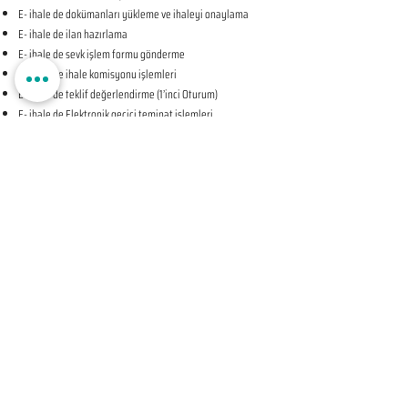
E- ihale de dokümanları yükleme ve ihaleyi onaylama
E- ihale de ilan hazırlama
E- ihale de sevk işlem formu gönderme
E- ihale de ihale komisyonu işlemleri
E- ihale de teklif değerlendirme (1’inci Oturum)
E- ihale de Elektronik geçici teminat işlemleri
E- ihale de ihale tarihine ilişkin teyit işlemleri
E- ihale de teklif değerlendirme (2’nci Oturum-KAPALI
OTURUM)
E- ihale de beyan edilen bilgileri tevsik eden belgelerin
sunulması talebine ilişkin bildirim
E- ihale de Komisyon Kararı Oluşturma
E- ihale de Komisyon Kararı Sonrası İhale Yetkilisi Onayı
Öncesi Teyit İşlemleri
E- ihale de İhale Yetkilisi Onayı
E- ihale de Kesinleşen İhale Kararının Bildirilmesi
E- ihale de Sözleşmeye Davet Bildirimi
E- ihale de Sözleşme Öncesi Teyit İşlemleri
E- ihale de Sonuç Formu Gönderme