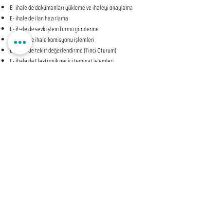
E- ihale de dokümanları yükleme ve ihaleyi onaylama
E- ihale de ilan hazırlama
E- ihale de sevk işlem formu gönderme
E- ihale de ihale komisyonu işlemleri
E- ihale de teklif değerlendirme (1’inci Oturum)
E- ihale de Elektronik geçici teminat işlemleri
E- ihale de ihale tarihine ilişkin teyit işlemleri
E- ihale de teklif değerlendirme (2’nci Oturum-KAPALI
OTURUM)
E- ihale de beyan edilen bilgileri tevsik eden belgelerin
sunulması talebine ilişkin bildirim
E- ihale de Komisyon Kararı Oluşturma
E- ihale de Komisyon Kararı Sonrası İhale Yetkilisi Onayı
Öncesi Teyit İşlemleri
E- ihale de İhale Yetkilisi Onayı
E- ihale de Kesinleşen İhale Kararının Bildirilmesi
E- ihale de Sözleşmeye Davet Bildirimi
E- ihale de Sözleşme Öncesi Teyit İşlemleri
E- ihale de Sonuç Formu Gönderme