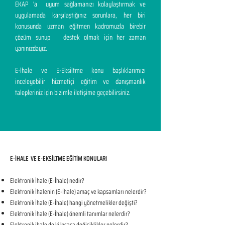
EKAP 'a uyum sağlamanızı kolaylaştırmak ve
uygulamada karşılaştığınız sorunlara, her biri
konusunda uzman eğitmen kadromuzla birebir
çözüm sunup destek olmak için her zaman
yanınızdayız.
E-İhale ve E-Eksiltme konu başlıklarımızı
inceleyebilir hizmetiçi eğitim ve danışmanlık
talepleriniz için bizimle iletişime geçebilirsiniz.
E-İHALE VE E-EKSİLTME EĞİTİM KONULARI​
Elektronik İhale (E-İhale) nedir?
Elektronik İhalenin (E-İhale) amaç ve kapsamları nelerdir?
Elektronik İhale (E-İhale) hangi yönetmelikler değişti?
Elektronik İhale (E-İhale) önemli tanımlar nelerdir?
Elektronik ihale de ki kısaca değişiklikler nelerdir?