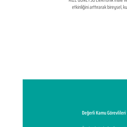
RİZE GÜNEYSU Elektronik İhale ve El
etkinliğini arttırarak bireysel
Değerli Kamu Görevlileri 