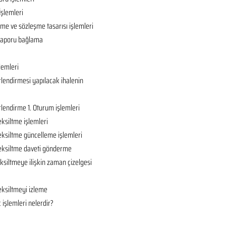
İşlemleri
ame ve sözleşme tasarısı işlemleri
ç raporu bağlama
lemleri
rlendirmesi yapılacak ihalenin
rlendirme 1. Oturum işlemleri
eksiltme işlemleri
eksiltme güncelleme işlemleri
 eksiltme daveti gönderme
ksiltmeye ilişkin zaman çizelgesi
eksiltmeyi izleme
 işlemleri nelerdir?