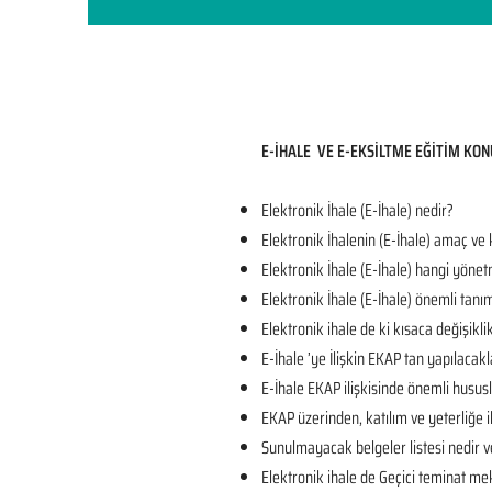
E-İHALE VE E-EKSİLTME EĞİTİM KON
Elektronik İhale (E-İhale) nedir?
Elektronik İhalenin (E-İhale) amaç ve
Elektronik İhale (E-İhale) hangi yönet
Elektronik İhale (E-İhale) önemli tanı
Elektronik ihale de ki kısaca değişikli
E-İhale ’ye İlişkin EKAP tan yapılacakl
E-İhale EKAP ilişkisinde önemli husus
EKAP üzerinden, katılım ve yeterliğe il
Sunulmayacak belgeler listesi nedir v
Elektronik ihale de Geçici teminat mek