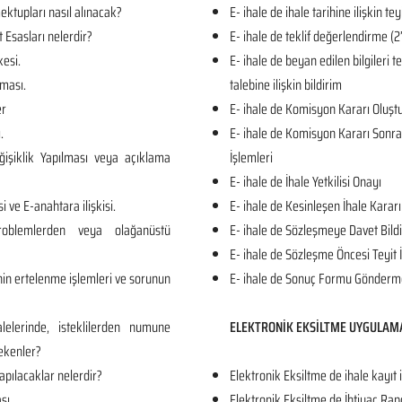
ktupları nasıl alınacak?
E- ihale de ihale tarihine ilişkin tey
t Esasları nelerdir?
E- ihale de teklif değerlendirme
kesi.
E- ihale de beyan edilen bilgileri 
ması.
talebine ilişkin bildirim
er
E- ihale de Komisyon Kararı Oluş
.
E- ihale de Komisyon Kararı Sonrası
işiklik Yapılması veya açıklama
İşlemleri
E- ihale de İhale Yetkilisi Onayı
i ve E-anahtara ilişkisi.
E- ihale de Kesinleşen İhale Kararı
roblemlerden veya olağanüstü
E- ihale de Sözleşmeye Davet Bildi
E- ihale de Sözleşme Öncesi Teyit 
in ertelenme işlemleri ve sorunun
E- ihale de Sonuç Formu Gönderm
lelerinde, isteklilerden numune
ELEKTRONİK EKSİLTME UYGULAM
ekenler?
apılacaklar nelerdir?
Elektronik Eksiltme de ihale kayıt 
sı.
Elektronik Eksiltme de İhtiyaç Rap