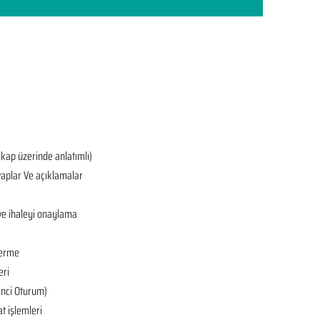
ekap üzerinde anlatımlı)
aplar Ve açıklamalar
ve ihaleyi onaylama
derme
eri
’inci Oturum)
at işlemleri