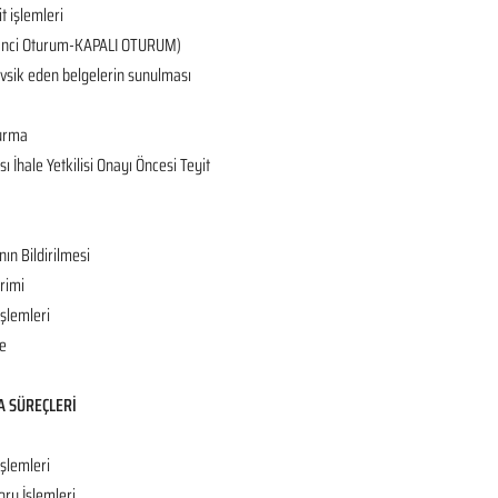
it işlemleri
 (2’nci Oturum-KAPALI OTURUM)
tevsik eden belgelerin sunulması
turma
 İhale Yetkilisi Onayı Öncesi Teyit
nın Bildirilmesi
rimi
İşlemleri
e
A SÜREÇLERİ
işlemleri
oru İşlemleri