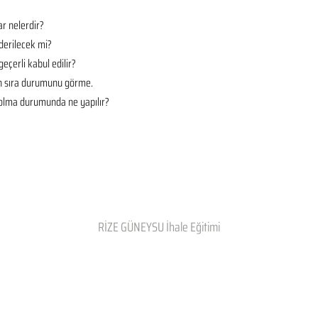
r nelerdir?
derilecek mi?
geçerli kabul edilir?
en sıra durumunu görme.
t olma durumunda ne yapılır?
RİZE GÜNEYSU İhale Eğitimi