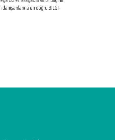
ya bizleri arayabilirsiniz. Bilginin
üm danışanlarına en doğru BİLGİ-