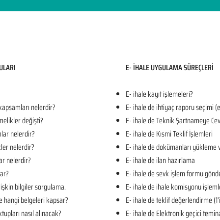
ULARI​
E- İHALE UYGULAMA SÜREÇLERİ
E- ihale kayıt işlemeleri?
 kapsamları nelerdir?
E- ihale de ihtiyaç raporu seçimi (
melikler değişti?
E- ihale de Teknik Şartnameye Cev
mlar nelerdir?
E- ihale de Kısmi Teklif İşlemleri
kler nelerdir?
E- ihale de dokümanları yükleme 
ar nelerdir?
E- ihale de ilan hazırlama
lar?
E- ihale de sevk işlem formu gön
işkin bilgiler sorgulama.
E- ihale de ihale komisyonu işleml
e hangi belgeleri kapsar?
E- ihale de teklif değerlendirme (1
tupları nasıl alınacak?
E- ihale de Elektronik geçici temin