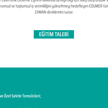
ektronik Eksiltme Eğitimi hakkında detaylı bilgi için talep oluşturabilir ve
, kurumsal ve toplumsal iş verimliliğini yükseltmeyi hedefleyen​ EDUMER t
ZAMAN denklemini sunar.
EĞİTİM TALEBİ
ve Özel Sektör Temsilcileri;