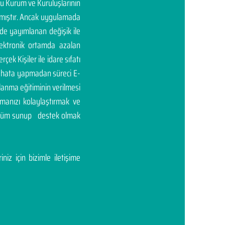
mu Kurum ve Kuruluşlarının
rtmıştır. Ancak uygulamada
'de yayımlanan değişik ile
elektronik ortamda azalan
rçek Kişiler ile idare sıfatı
ası hata yapmadan süreci E-
llanma eğitiminin verilmesi
manızı kolaylaştırmak ve
çözüm sunup destek olmak
niz için bizimle iletişime