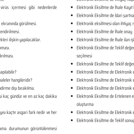
virüs içermesi gibi nedenlerde
Elektronik Eksiltme de İhale Kayıt 
Elektronik Eksiltme de İdari şartn
e ekranında görülmesi.
Elektronik eksiltmesi olan ihtiya
lendirilmesi.
Elektronik Eksiltme de İhale onay
kleri ilişkin yapılacaklar.
Elektronik Eksiltme de İhale ilan iş
unması.
Elektronik Eksiltme de Teklif değe
ırılması.
seçilmesi
Elektronik Eksiltme de Teklif değe
apılabilir?
Elektronik Eksiltme de Elektronik 
aleler hangileridir?
Elektronik Eksiltme de Elektronik 
dirme dışı bırakılma.
Elektronik Eksiltme de Elektronik
si kaç gündür ve en az kaç dakika
Elektronik Eksiltme de Ertelenen e
oluşturma
yısı kaçtır asgari fark nedir ve her
Elektronik Eksiltme de Elektronik 
Elektronik Eksiltme de Teklif sonuç
rlama durumunun görüntülenmesi