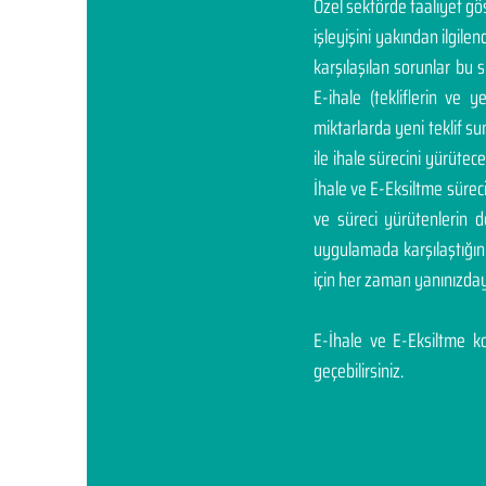
Özel sektörde faaliyet g
işleyişini yakından ilgil
karşılaşılan sorunlar bu 
E-ihale (tekliflerin ve 
miktarlarda yeni teklif sunm
ile ihale sürecini yürüte
İhale ve E-Eksiltme sürec
ve süreci yürütenlerin 
uygulamada karşılaştığı
için her zaman yanınızday
E-İhale ve E-Eksiltme kon
geçebilirsiniz.