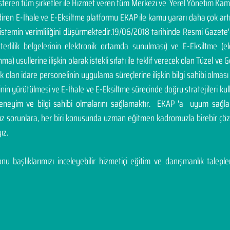
österen tüm şirketler ile Hizmet veren tüm Merkezi ve Yerel Yönetim Ka
endiren E-İhale ve E-Eksiltme platformu EKAP ile kamu yararı daha çok a
sistemin verimliliğini düşürmektedir.19/06/2018 tarihinde Resmi Gazete
yeterlilik belgelerinin elektronik ortamda sunulması) ve E-Eksiltme (
a) usullerine ilişkin olarak istekli sıfatı ile teklif verecek olan Tüzel ve Ge
cek olan idare personelinin uygulama süreçlerine ilişkin bilgi sahibi olm
inin yürütülmesi ve E-İhale ve E-Eksiltme sürecinde doğru stratejileri ku
deneyim ve bilgi sahibi olmalarını sağlamaktır. EKAP 'a uyum sağla
nız sorunlara, her biri konusunda uzman eğitmen kadromuzla birebir 
ız.
u başlıklarımızı inceleyebilir hizmetiçi eğitim ve danışmanlık talepleri