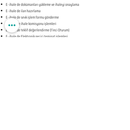
E- ihale de dokümanları yükleme ve ihaleyi onaylama
E- ihale de ilan hazırlama
E- ihale de sevk işlem formu gönderme
E- ihale de ihale komisyonu işlemleri
E- ihale de teklif değerlendirme (1’inci Oturum)
E- ihale de Elektronik geçici teminat işlemleri
E- ihale de ihale tarihine ilişkin teyit işlemleri
E- ihale de teklif değerlendirme (2’nci Oturum-KAPALI
OTURUM)
E- ihale de beyan edilen bilgileri tevsik eden belgelerin
sunulması talebine ilişkin bildirim
E- ihale de Komisyon Kararı Oluşturma
E- ihale de Komisyon Kararı Sonrası İhale Yetkilisi Onayı
Öncesi Teyit İşlemleri
E- ihale de İhale Yetkilisi Onayı
E- ihale de Kesinleşen İhale Kararının Bildirilmesi
E- ihale de Sözleşmeye Davet Bildirimi
E- ihale de Sözleşme Öncesi Teyit İşlemleri
E- ihale de Sonuç Formu Gönderme