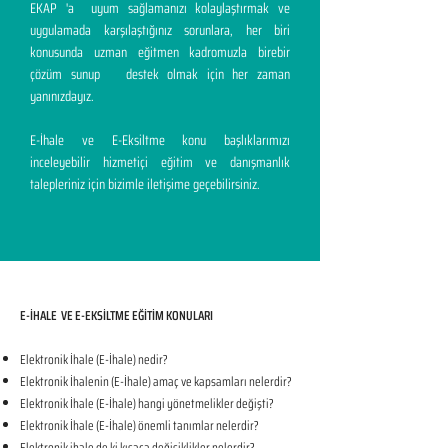
EKAP 'a uyum sağlamanızı kolaylaştırmak ve
uygulamada karşılaştığınız sorunlara, her biri
konusunda uzman eğitmen kadromuzla birebir
çözüm sunup destek olmak için her zaman
yanınızdayız.
E-İhale ve E-Eksiltme konu başlıklarımızı
inceleyebilir hizmetiçi eğitim ve danışmanlık
talepleriniz için bizimle iletişime geçebilirsiniz.
E-İHALE VE E-EKSİLTME EĞİTİM KONULARI​
Elektronik İhale (E-İhale) nedir?
Elektronik İhalenin (E-İhale) amaç ve kapsamları nelerdir?
Elektronik İhale (E-İhale) hangi yönetmelikler değişti?
Elektronik İhale (E-İhale) önemli tanımlar nelerdir?
Elektronik ihale de ki kısaca değişiklikler nelerdir?