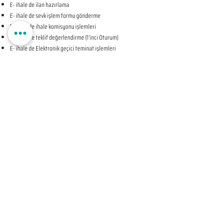
E- ihale de ilan hazırlama
E- ihale de sevk işlem formu gönderme
E- ihale de ihale komisyonu işlemleri
E- ihale de teklif değerlendirme (1’inci Oturum)
E- ihale de Elektronik geçici teminat işlemleri
E- ihale de ihale tarihine ilişkin teyit işlemleri
E- ihale de teklif değerlendirme (2’nci Oturum-KAPALI
OTURUM)
E- ihale de beyan edilen bilgileri tevsik eden belgelerin
sunulması talebine ilişkin bildirim
E- ihale de Komisyon Kararı Oluşturma
E- ihale de Komisyon Kararı Sonrası İhale Yetkilisi Onayı
Öncesi Teyit İşlemleri
E- ihale de İhale Yetkilisi Onayı
E- ihale de Kesinleşen İhale Kararının Bildirilmesi
E- ihale de Sözleşmeye Davet Bildirimi
E- ihale de Sözleşme Öncesi Teyit İşlemleri
E- ihale de Sonuç Formu Gönderme
ELEKTRONİK EKSİLTME UYGULAMA SÜREÇLERİ