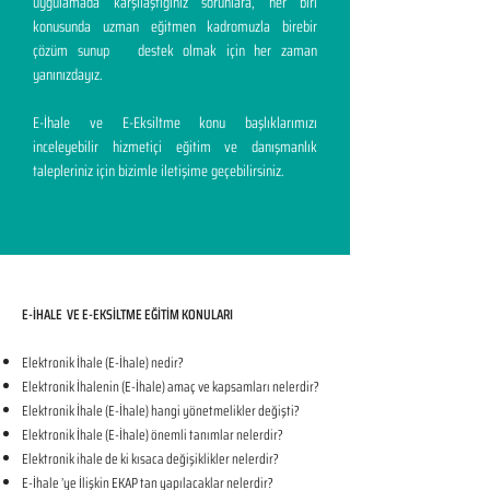
uygulamada karşılaştığınız sorunlara, her biri
konusunda uzman eğitmen kadromuzla birebir
çözüm sunup destek olmak için her zaman
yanınızdayız.
E-İhale ve E-Eksiltme konu başlıklarımızı
inceleyebilir hizmetiçi eğitim ve danışmanlık
talepleriniz için bizimle iletişime geçebilirsiniz.
E-İHALE VE E-EKSİLTME EĞİTİM KONULARI​
Elektronik İhale (E-İhale) nedir?
Elektronik İhalenin (E-İhale) amaç ve kapsamları nelerdir?
Elektronik İhale (E-İhale) hangi yönetmelikler değişti?
Elektronik İhale (E-İhale) önemli tanımlar nelerdir?
Elektronik ihale de ki kısaca değişiklikler nelerdir?
E-İhale ’ye İlişkin EKAP tan yapılacaklar nelerdir?