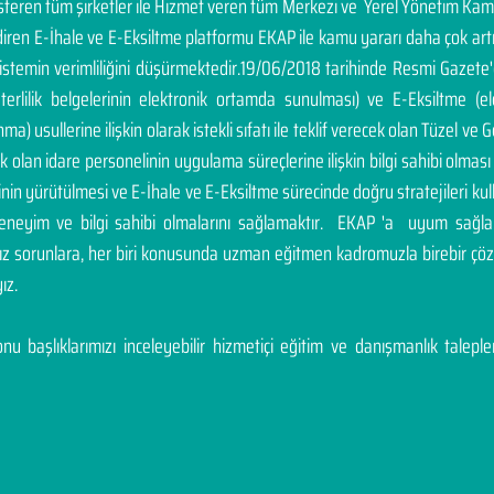
österen tüm şirketler ile Hizmet veren tüm Merkezi ve Yerel Yönetim Ka
endiren E-İhale ve E-Eksiltme platformu EKAP ile kamu yararı daha çok a
sistemin verimliliğini düşürmektedir.19/06/2018 tarihinde Resmi Gazete
yeterlilik belgelerinin elektronik ortamda sunulması) ve E-Eksiltme (
a) usullerine ilişkin olarak istekli sıfatı ile teklif verecek olan Tüzel ve Ge
cek olan idare personelinin uygulama süreçlerine ilişkin bilgi sahibi olm
inin yürütülmesi ve E-İhale ve E-Eksiltme sürecinde doğru stratejileri ku
deneyim ve bilgi sahibi olmalarını sağlamaktır. EKAP 'a uyum sağla
nız sorunlara, her biri konusunda uzman eğitmen kadromuzla birebir 
ız.
u başlıklarımızı inceleyebilir hizmetiçi eğitim ve danışmanlık talepleri