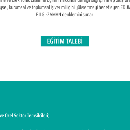
e Elektronik Eksiltme Eğitimi hakkında detaylı bilgi için talep oluşturabi
bireysel, kurumsal ve toplumsal iş verimliliğini yükseltmeyi hedefleyen​ 
BİLGİ-ZAMAN denklemini sunar.
EĞİTİM TALEBİ
ve Özel Sektör Temsilcileri;