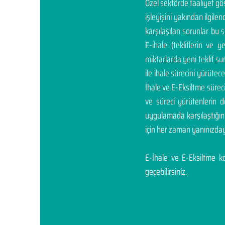
Özel sektörde faaliyet g
işleyişini yakından ilgil
karşılaşılan sorunlar bu 
E-ihale (tekliflerin ve 
miktarlarda yeni teklif sunm
ile ihale sürecini yürüte
İhale ve E-Eksiltme sürec
ve süreci yürütenlerin 
uygulamada karşılaştığı
için her zaman yanınızday
E-İhale ve E-Eksiltme kon
geçebilirsiniz.