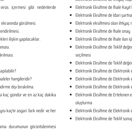
virüs içermesi gibi nedenlerde
Elektronik Eksiltme de İhale Kayıt 
Elektronik Eksiltme de İdari şartn
e ekranında görülmesi.
Elektronik eksiltmesi olan ihtiya
lendirilmesi.
Elektronik Eksiltme de İhale onay
kleri ilişkin yapılacaklar.
Elektronik Eksiltme de İhale ilan iş
unması.
Elektronik Eksiltme de Teklif değe
ırılması.
seçilmesi
Elektronik Eksiltme de Teklif değe
apılabilir?
Elektronik Eksiltme de Elektronik 
aleler hangileridir?
Elektronik Eksiltme de Elektronik 
dirme dışı bırakılma.
Elektronik Eksiltme de Elektronik
si kaç gündür ve en az kaç dakika
Elektronik Eksiltme de Ertelenen e
oluşturma
yısı kaçtır asgari fark nedir ve her
Elektronik Eksiltme de Elektronik 
Elektronik Eksiltme de Teklif sonuç
rlama durumunun görüntülenmesi