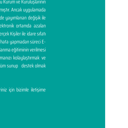
mu Kurum ve Kuruluşlarının
rtmıştır. Ancak uygulamada
'de yayımlanan değişik ile
elektronik ortamda azalan
rçek Kişiler ile idare sıfatı
ası hata yapmadan süreci E-
llanma eğitiminin verilmesi
manızı kolaylaştırmak ve
çözüm sunup destek olmak
niz için bizimle iletişime