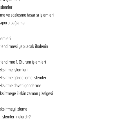
İşlemleri
ame ve sözleşme tasarısı işlemleri
ç raporu bağlama
lemleri
rlendirmesi yapılacak ihalenin
rlendirme 1. Oturum işlemleri
eksiltme işlemleri
eksiltme güncelleme işlemleri
 eksiltme daveti gönderme
ksiltmeye ilişkin zaman çizelgesi
eksiltmeyi izleme
 işlemleri nelerdir?