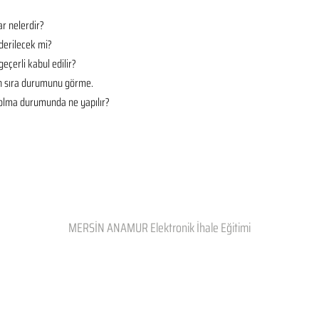
r nelerdir?
derilecek mi?
geçerli kabul edilir?
en sıra durumunu görme.
t olma durumunda ne yapılır?
MERSİN ANAMUR Elektronik İhale Eğitimi