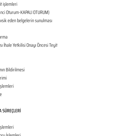
it işlemleri
 (2’nci Oturum-KAPALI OTURUM)
tevsik eden belgelerin sunulması
turma
 İhale Yetkilisi Onayı Öncesi Teyit
nın Bildirilmesi
rimi
İşlemleri
e
A SÜREÇLERİ
işlemleri
oru İşlemleri