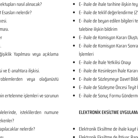
ktupları nasıl alınacak?
E- ihale de ihale tarihine ilişkin tey
t Esasları nelerdir?
E- ihale de teklif değerlendirme
kesi.
E- ihale de beyan edilen bilgileri 
ması.
talebine ilişkin bildirim
er
E- ihale de Komisyon Kararı Oluş
.
E- ihale de Komisyon Kararı Sonrası
işiklik Yapılması veya açıklama
İşlemleri
E- ihale de İhale Yetkilisi Onayı
i ve E-anahtara ilişkisi.
E- ihale de Kesinleşen İhale Kararı
roblemlerden veya olağanüstü
E- ihale de Sözleşmeye Davet Bildi
E- ihale de Sözleşme Öncesi Teyit 
in ertelenme işlemleri ve sorunun
E- ihale de Sonuç Formu Gönderm
lelerinde, isteklilerden numune
ELEKTRONİK EKSİLTME UYGULAM
ekenler?
apılacaklar nelerdir?
Elektronik Eksiltme de ihale kayıt 
sı.
Elektronik Eksiltme de İhtiyaç Rap