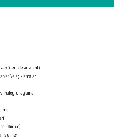
ekap üzerinde anlatımlı)
aplar Ve açıklamalar
ve ihaleyi onaylama
derme
eri
’inci Oturum)
at işlemleri