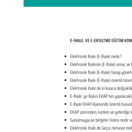
E-İHALE VE E-EKSİLTME EĞİTİM KON
Elektronik İhale (E-İhale) nedir?
Elektronik İhalenin (E-İhale) amaç ve
Elektronik İhale (E-İhale) hangi yönet
Elektronik İhale (E-İhale) önemli tanı
Elektronik ihale de ki kısaca değişikli
E-İhale ’ye İlişkin EKAP tan yapılacakl
E-İhale EKAP ilişkisinde önemli husus
EKAP üzerinden, katılım ve yeterliğe il
Sunulmayacak belgeler listesi nedir v
Elektronik ihale de Geçici teminat mek