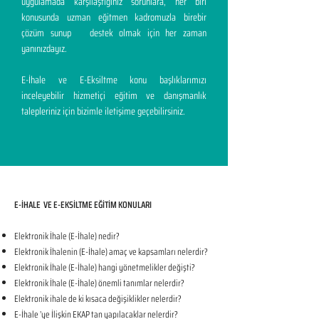
uygulamada karşılaştığınız sorunlara, her biri
konusunda uzman eğitmen kadromuzla birebir
çözüm sunup destek olmak için her zaman
yanınızdayız.
E-İhale ve E-Eksiltme konu başlıklarımızı
inceleyebilir hizmetiçi eğitim ve danışmanlık
talepleriniz için bizimle iletişime geçebilirsiniz.
E-İHALE VE E-EKSİLTME EĞİTİM KONULARI​
Elektronik İhale (E-İhale) nedir?
Elektronik İhalenin (E-İhale) amaç ve kapsamları nelerdir?
Elektronik İhale (E-İhale) hangi yönetmelikler değişti?
Elektronik İhale (E-İhale) önemli tanımlar nelerdir?
Elektronik ihale de ki kısaca değişiklikler nelerdir?
E-İhale ’ye İlişkin EKAP tan yapılacaklar nelerdir?