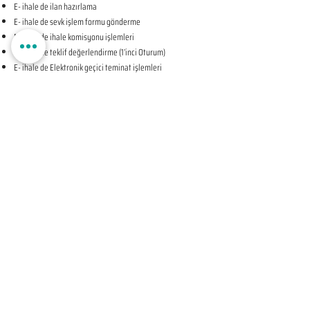
E- ihale de ilan hazırlama
E- ihale de sevk işlem formu gönderme
E- ihale de ihale komisyonu işlemleri
E- ihale de teklif değerlendirme (1’inci Oturum)
E- ihale de Elektronik geçici teminat işlemleri
E- ihale de ihale tarihine ilişkin teyit işlemleri
E- ihale de teklif değerlendirme (2’nci Oturum-KAPALI
OTURUM)
E- ihale de beyan edilen bilgileri tevsik eden belgelerin
sunulması talebine ilişkin bildirim
E- ihale de Komisyon Kararı Oluşturma
E- ihale de Komisyon Kararı Sonrası İhale Yetkilisi Onayı
Öncesi Teyit İşlemleri
E- ihale de İhale Yetkilisi Onayı
E- ihale de Kesinleşen İhale Kararının Bildirilmesi
E- ihale de Sözleşmeye Davet Bildirimi
E- ihale de Sözleşme Öncesi Teyit İşlemleri
E- ihale de Sonuç Formu Gönderme
ELEKTRONİK EKSİLTME UYGULAMA SÜREÇLERİ