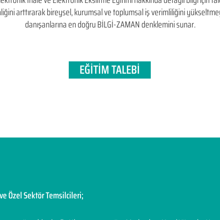
nik İhale ve Elektronik Eksiltme Eğitimi hakkında detaylı bilgi için tale
kinliğini arttırarak bireysel, kurumsal ve toplumsal iş verimliliğini yükse
danışanlarına en doğru BİLGİ-ZAMAN denklemini sunar.
EĞİTİM TALEBİ
ve Özel Sektör Temsilcileri;