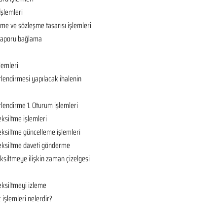
İşlemleri
ame ve sözleşme tasarısı işlemleri
ç raporu bağlama
lemleri
rlendirmesi yapılacak ihalenin
rlendirme 1. Oturum işlemleri
eksiltme işlemleri
eksiltme güncelleme işlemleri
 eksiltme daveti gönderme
ksiltmeye ilişkin zaman çizelgesi
eksiltmeyi izleme
 işlemleri nelerdir?