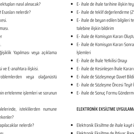
ktupları nasıl alınacak?
E- ihale de ihale tarihine ilişkin tey
t Esasları nelerdir?
E- ihale de teklif değerlendirme
kesi.
E- ihale de beyan edilen bilgileri 
ması.
talebine ilişkin bildirim
er
E- ihale de Komisyon Kararı Oluş
.
E- ihale de Komisyon Kararı Sonrası
işiklik Yapılması veya açıklama
İşlemleri
E- ihale de İhale Yetkilisi Onayı
i ve E-anahtara ilişkisi.
E- ihale de Kesinleşen İhale Kararı
roblemlerden veya olağanüstü
E- ihale de Sözleşmeye Davet Bildi
E- ihale de Sözleşme Öncesi Teyit 
in ertelenme işlemleri ve sorunun
E- ihale de Sonuç Formu Gönderm
lelerinde, isteklilerden numune
ELEKTRONİK EKSİLTME UYGULAM
ekenler?
apılacaklar nelerdir?
Elektronik Eksiltme de ihale kayıt 
sı.
Elektronik Eksiltme de İhtiyaç Rap