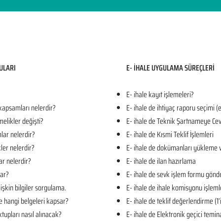
ULARI​
E- İHALE UYGULAMA SÜREÇLERİ
E- ihale kayıt işlemeleri?
 kapsamları nelerdir?
E- ihale de ihtiyaç raporu seçimi (
melikler değişti?
E- ihale de Teknik Şartnameye Cev
mlar nelerdir?
E- ihale de Kısmi Teklif İşlemleri
kler nelerdir?
E- ihale de dokümanları yükleme 
ar nelerdir?
E- ihale de ilan hazırlama
lar?
E- ihale de sevk işlem formu gön
işkin bilgiler sorgulama.
E- ihale de ihale komisyonu işleml
e hangi belgeleri kapsar?
E- ihale de teklif değerlendirme (1
tupları nasıl alınacak?
E- ihale de Elektronik geçici temin