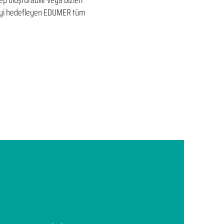
p oluşturabilir veya bizleri
ltmeyi hedefleyen​ EDUMER tüm