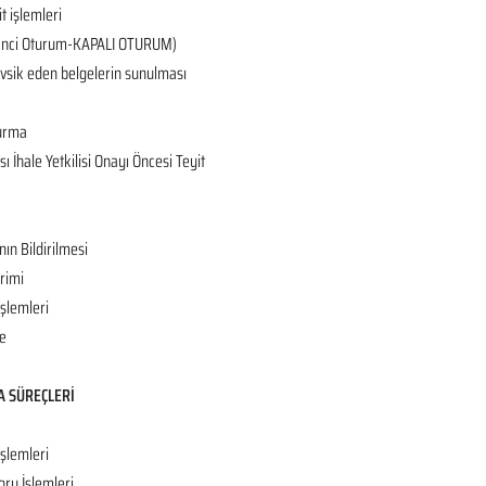
it işlemleri
 (2’nci Oturum-KAPALI OTURUM)
tevsik eden belgelerin sunulması
turma
 İhale Yetkilisi Onayı Öncesi Teyit
nın Bildirilmesi
rimi
İşlemleri
e
A SÜREÇLERİ
işlemleri
oru İşlemleri