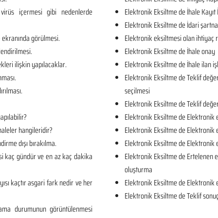
virüs içermesi gibi nedenlerde
Elektronik Eksiltme de İhale Kayıt 
Elektronik Eksiltme de İdari şartn
e ekranında görülmesi.
Elektronik eksiltmesi olan ihtiya
lendirilmesi.
Elektronik Eksiltme de İhale onay
kleri ilişkin yapılacaklar.
Elektronik Eksiltme de İhale ilan iş
unması.
Elektronik Eksiltme de Teklif değe
ırılması.
seçilmesi
Elektronik Eksiltme de Teklif değe
apılabilir?
Elektronik Eksiltme de Elektronik 
aleler hangileridir?
Elektronik Eksiltme de Elektronik 
dirme dışı bırakılma.
Elektronik Eksiltme de Elektronik
si kaç gündür ve en az kaç dakika
Elektronik Eksiltme de Ertelenen e
oluşturma
yısı kaçtır asgari fark nedir ve her
Elektronik Eksiltme de Elektronik 
Elektronik Eksiltme de Teklif sonuç
rlama durumunun görüntülenmesi