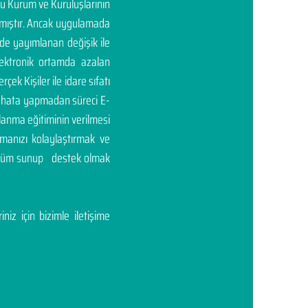
mu Kurum ve Kuruluşlarının
rtmıştır. Ancak uygulamada
'de yayımlanan değişik ile
elektronik ortamda azalan
rçek Kişiler ile idare sıfatı
ası hata yapmadan süreci E-
llanma eğitiminin verilmesi
manızı kolaylaştırmak ve
çözüm sunup destek olmak
niz için bizimle iletişime