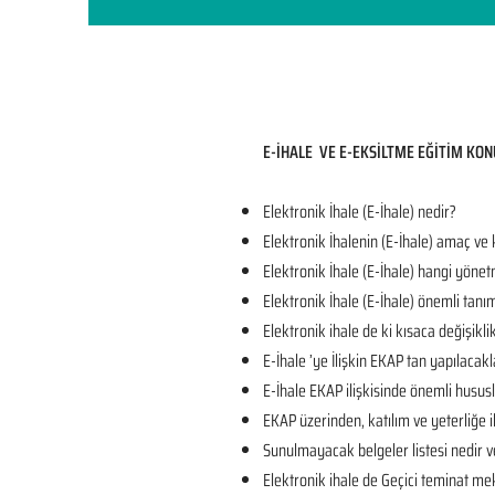
E-İHALE VE E-EKSİLTME EĞİTİM KON
Elektronik İhale (E-İhale) nedir?
Elektronik İhalenin (E-İhale) amaç ve
Elektronik İhale (E-İhale) hangi yönet
Elektronik İhale (E-İhale) önemli tanı
Elektronik ihale de ki kısaca değişikli
E-İhale ’ye İlişkin EKAP tan yapılacakl
E-İhale EKAP ilişkisinde önemli husus
EKAP üzerinden, katılım ve yeterliğe il
Sunulmayacak belgeler listesi nedir v
Elektronik ihale de Geçici teminat mek