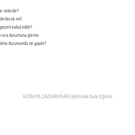
r nelerdir?
derilecek mi?
geçerli kabul edilir?
en sıra durumunu görme.
t olma durumunda ne yapılır?
KÜTAHYA ÇAVDARHİSAR Elektronik İhale Eğitimi