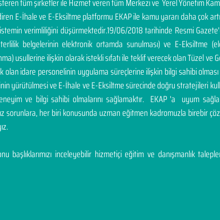
österen tüm şirketler ile Hizmet veren tüm Merkezi ve Yerel Yönetim Ka
endiren E-İhale ve E-Eksiltme platformu EKAP ile kamu yararı daha çok a
sistemin verimliliğini düşürmektedir.19/06/2018 tarihinde Resmi Gazete
yeterlilik belgelerinin elektronik ortamda sunulması) ve E-Eksiltme (
a) usullerine ilişkin olarak istekli sıfatı ile teklif verecek olan Tüzel ve Ge
cek olan idare personelinin uygulama süreçlerine ilişkin bilgi sahibi olm
inin yürütülmesi ve E-İhale ve E-Eksiltme sürecinde doğru stratejileri ku
deneyim ve bilgi sahibi olmalarını sağlamaktır. EKAP 'a uyum sağla
nız sorunlara, her biri konusunda uzman eğitmen kadromuzla birebir 
ız.
u başlıklarımızı inceleyebilir hizmetiçi eğitim ve danışmanlık talepleri