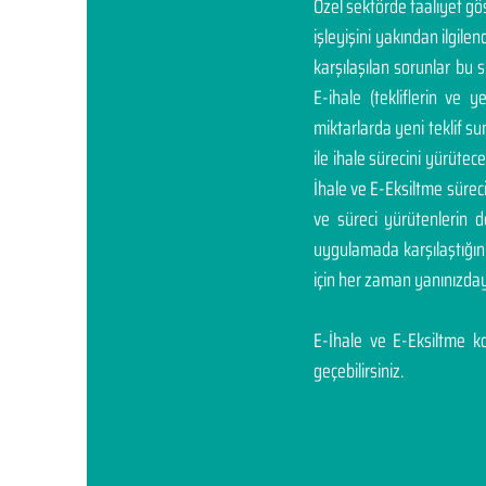
Özel sektörde faaliyet g
işleyişini yakından ilgil
karşılaşılan sorunlar bu 
E-ihale (tekliflerin ve 
miktarlarda yeni teklif sunm
ile ihale sürecini yürüte
İhale ve E-Eksiltme sürec
ve süreci yürütenlerin 
uygulamada karşılaştığı
için her zaman yanınızday
E-İhale ve E-Eksiltme kon
geçebilirsiniz.