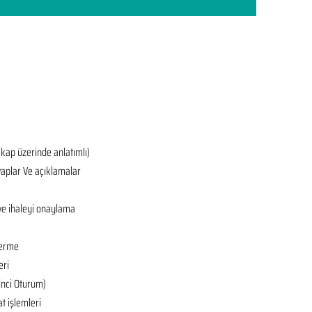
ekap üzerinde anlatımlı)
aplar Ve açıklamalar
ve ihaleyi onaylama
derme
eri
’inci Oturum)
at işlemleri