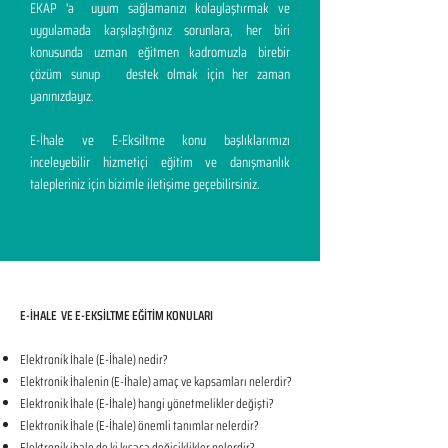
EKAP 'a uyum sağlamanızı kolaylaştırmak ve
uygulamada karşılaştığınız sorunlara, her biri
konusunda uzman eğitmen kadromuzla birebir
çözüm sunup destek olmak için her zaman
yanınızdayız.
E-İhale ve E-Eksiltme konu başlıklarımızı
inceleyebilir hizmetiçi eğitim ve danışmanlık
talepleriniz için bizimle iletişime geçebilirsiniz.
E-İHALE VE E-EKSİLTME EĞİTİM KONULARI​
Elektronik İhale (E-İhale) nedir?
Elektronik İhalenin (E-İhale) amaç ve kapsamları nelerdir?
Elektronik İhale (E-İhale) hangi yönetmelikler değişti?
Elektronik İhale (E-İhale) önemli tanımlar nelerdir?
Elektronik ihale de ki kısaca değişiklikler nelerdir?