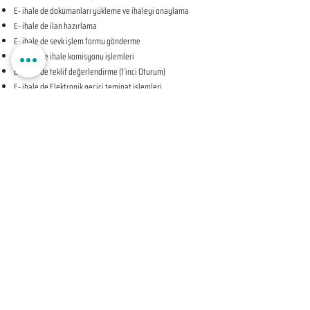
E- ihale de dokümanları yükleme ve ihaleyi onaylama
E- ihale de ilan hazırlama
E- ihale de sevk işlem formu gönderme
E- ihale de ihale komisyonu işlemleri
E- ihale de teklif değerlendirme (1’inci Oturum)
E- ihale de Elektronik geçici teminat işlemleri
E- ihale de ihale tarihine ilişkin teyit işlemleri
E- ihale de teklif değerlendirme (2’nci Oturum-KAPALI
OTURUM)
E- ihale de beyan edilen bilgileri tevsik eden belgelerin
sunulması talebine ilişkin bildirim
E- ihale de Komisyon Kararı Oluşturma
E- ihale de Komisyon Kararı Sonrası İhale Yetkilisi Onayı
Öncesi Teyit İşlemleri
E- ihale de İhale Yetkilisi Onayı
E- ihale de Kesinleşen İhale Kararının Bildirilmesi
E- ihale de Sözleşmeye Davet Bildirimi
E- ihale de Sözleşme Öncesi Teyit İşlemleri
E- ihale de Sonuç Formu Gönderme