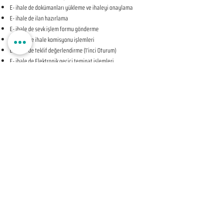
E- ihale de dokümanları yükleme ve ihaleyi onaylama
E- ihale de ilan hazırlama
E- ihale de sevk işlem formu gönderme
E- ihale de ihale komisyonu işlemleri
E- ihale de teklif değerlendirme (1’inci Oturum)
E- ihale de Elektronik geçici teminat işlemleri
E- ihale de ihale tarihine ilişkin teyit işlemleri
E- ihale de teklif değerlendirme (2’nci Oturum-KAPALI
OTURUM)
E- ihale de beyan edilen bilgileri tevsik eden belgelerin
sunulması talebine ilişkin bildirim
E- ihale de Komisyon Kararı Oluşturma
E- ihale de Komisyon Kararı Sonrası İhale Yetkilisi Onayı
Öncesi Teyit İşlemleri
E- ihale de İhale Yetkilisi Onayı
E- ihale de Kesinleşen İhale Kararının Bildirilmesi
E- ihale de Sözleşmeye Davet Bildirimi
E- ihale de Sözleşme Öncesi Teyit İşlemleri
E- ihale de Sonuç Formu Gönderme