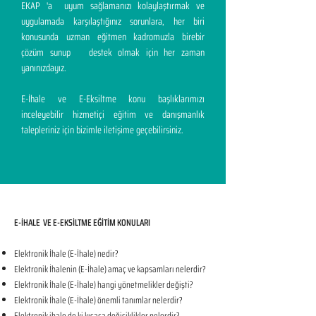
EKAP 'a uyum sağlamanızı kolaylaştırmak ve
uygulamada karşılaştığınız sorunlara, her biri
konusunda uzman eğitmen kadromuzla birebir
çözüm sunup destek olmak için her zaman
yanınızdayız.
E-İhale ve E-Eksiltme konu başlıklarımızı
inceleyebilir hizmetiçi eğitim ve danışmanlık
talepleriniz için bizimle iletişime geçebilirsiniz.
E-İHALE VE E-EKSİLTME EĞİTİM KONULARI​
Elektronik İhale (E-İhale) nedir?
Elektronik İhalenin (E-İhale) amaç ve kapsamları nelerdir?
Elektronik İhale (E-İhale) hangi yönetmelikler değişti?
Elektronik İhale (E-İhale) önemli tanımlar nelerdir?
Elektronik ihale de ki kısaca değişiklikler nelerdir?