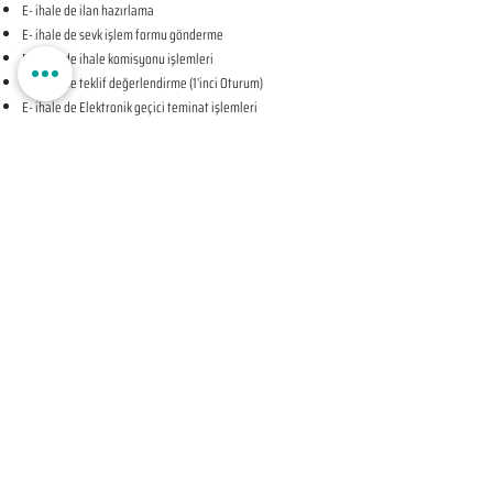
E- ihale de ilan hazırlama
E- ihale de sevk işlem formu gönderme
E- ihale de ihale komisyonu işlemleri
E- ihale de teklif değerlendirme (1’inci Oturum)
E- ihale de Elektronik geçici teminat işlemleri
E- ihale de ihale tarihine ilişkin teyit işlemleri
E- ihale de teklif değerlendirme (2’nci Oturum-KAPALI
OTURUM)
E- ihale de beyan edilen bilgileri tevsik eden belgelerin
sunulması talebine ilişkin bildirim
E- ihale de Komisyon Kararı Oluşturma
E- ihale de Komisyon Kararı Sonrası İhale Yetkilisi Onayı
Öncesi Teyit İşlemleri
E- ihale de İhale Yetkilisi Onayı
E- ihale de Kesinleşen İhale Kararının Bildirilmesi
E- ihale de Sözleşmeye Davet Bildirimi
E- ihale de Sözleşme Öncesi Teyit İşlemleri
E- ihale de Sonuç Formu Gönderme
ELEKTRONİK EKSİLTME UYGULAMA SÜREÇLERİ