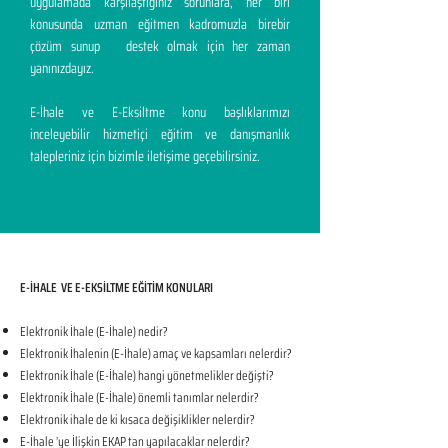
uygulamada karşılaştığınız sorunlara, her biri
konusunda uzman eğitmen kadromuzla birebir
çözüm sunup destek olmak için her zaman
yanınızdayız.
E-İhale ve E-Eksiltme konu başlıklarımızı
inceleyebilir hizmetiçi eğitim ve danışmanlık
talepleriniz için bizimle iletişime geçebilirsiniz.
E-İHALE VE E-EKSİLTME EĞİTİM KONULARI​
Elektronik İhale (E-İhale) nedir?
Elektronik İhalenin (E-İhale) amaç ve kapsamları nelerdir?
Elektronik İhale (E-İhale) hangi yönetmelikler değişti?
Elektronik İhale (E-İhale) önemli tanımlar nelerdir?
Elektronik ihale de ki kısaca değişiklikler nelerdir?
E-İhale ’ye İlişkin EKAP tan yapılacaklar nelerdir?