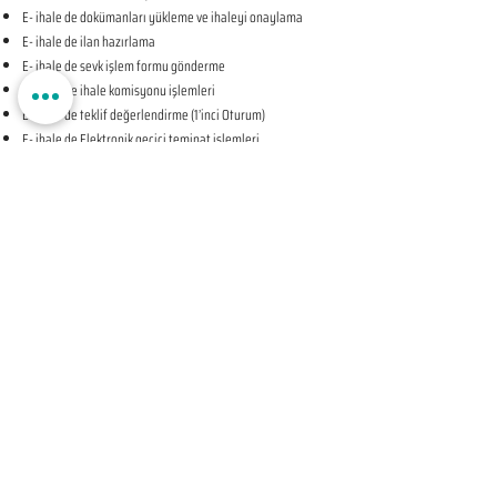
E- ihale de dokümanları yükleme ve ihaleyi onaylama
E- ihale de ilan hazırlama
E- ihale de sevk işlem formu gönderme
E- ihale de ihale komisyonu işlemleri
E- ihale de teklif değerlendirme (1’inci Oturum)
E- ihale de Elektronik geçici teminat işlemleri
E- ihale de ihale tarihine ilişkin teyit işlemleri
E- ihale de teklif değerlendirme (2’nci Oturum-KAPALI
OTURUM)
E- ihale de beyan edilen bilgileri tevsik eden belgelerin
sunulması talebine ilişkin bildirim
E- ihale de Komisyon Kararı Oluşturma
E- ihale de Komisyon Kararı Sonrası İhale Yetkilisi Onayı
Öncesi Teyit İşlemleri
E- ihale de İhale Yetkilisi Onayı
E- ihale de Kesinleşen İhale Kararının Bildirilmesi
E- ihale de Sözleşmeye Davet Bildirimi
E- ihale de Sözleşme Öncesi Teyit İşlemleri
E- ihale de Sonuç Formu Gönderme