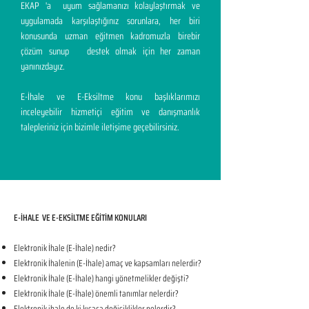
EKAP 'a uyum sağlamanızı kolaylaştırmak ve
uygulamada karşılaştığınız sorunlara, her biri
konusunda uzman eğitmen kadromuzla birebir
çözüm sunup destek olmak için her zaman
yanınızdayız.
E-İhale ve E-Eksiltme konu başlıklarımızı
inceleyebilir hizmetiçi eğitim ve danışmanlık
talepleriniz için bizimle iletişime geçebilirsiniz.
E-İHALE VE E-EKSİLTME EĞİTİM KONULARI​
Elektronik İhale (E-İhale) nedir?
Elektronik İhalenin (E-İhale) amaç ve kapsamları nelerdir?
Elektronik İhale (E-İhale) hangi yönetmelikler değişti?
Elektronik İhale (E-İhale) önemli tanımlar nelerdir?
Elektronik ihale de ki kısaca değişiklikler nelerdir?