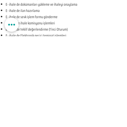
E- ihale de dokümanları yükleme ve ihaleyi onaylama
E- ihale de ilan hazırlama
E- ihale de sevk işlem formu gönderme
E- ihale de ihale komisyonu işlemleri
E- ihale de teklif değerlendirme (1’inci Oturum)
E- ihale de Elektronik geçici teminat işlemleri
E- ihale de ihale tarihine ilişkin teyit işlemleri
E- ihale de teklif değerlendirme (2’nci Oturum-KAPALI
OTURUM)
E- ihale de beyan edilen bilgileri tevsik eden belgelerin
sunulması talebine ilişkin bildirim
E- ihale de Komisyon Kararı Oluşturma
E- ihale de Komisyon Kararı Sonrası İhale Yetkilisi Onayı
Öncesi Teyit İşlemleri
E- ihale de İhale Yetkilisi Onayı
E- ihale de Kesinleşen İhale Kararının Bildirilmesi
E- ihale de Sözleşmeye Davet Bildirimi
E- ihale de Sözleşme Öncesi Teyit İşlemleri
E- ihale de Sonuç Formu Gönderme