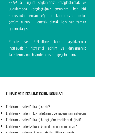
EKAP 'a uyum sağlamanızı kolaylaştırmak ve
uygulamada karşılaştığınız sorunlara, her biri
konusunda uzman eğitmen kadromuzla birebir
çözüm sunup destek olmak için her zaman
yanınızdayız.
E-İhale ve E-Eksiltme konu başlıklarımızı
inceleyebilir hizmetiçi eğitim ve danışmanlık
talepleriniz için bizimle iletişime geçebilirsiniz.
E-İHALE VE E-EKSİLTME EĞİTİM KONULARI​
Elektronik İhale (E-İhale) nedir?
Elektronik İhalenin (E-İhale) amaç ve kapsamları nelerdir?
Elektronik İhale (E-İhale) hangi yönetmelikler değişti?
Elektronik İhale (E-İhale) önemli tanımlar nelerdir?
Elektronik ihale de ki kısaca değişiklikler nelerdir?