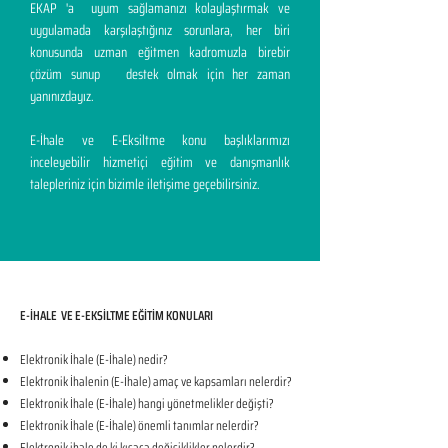
EKAP 'a uyum sağlamanızı kolaylaştırmak ve
uygulamada karşılaştığınız sorunlara, her biri
konusunda uzman eğitmen kadromuzla birebir
çözüm sunup destek olmak için her zaman
yanınızdayız.
E-İhale ve E-Eksiltme konu başlıklarımızı
inceleyebilir hizmetiçi eğitim ve danışmanlık
talepleriniz için bizimle iletişime geçebilirsiniz.
E-İHALE VE E-EKSİLTME EĞİTİM KONULARI​
Elektronik İhale (E-İhale) nedir?
Elektronik İhalenin (E-İhale) amaç ve kapsamları nelerdir?
Elektronik İhale (E-İhale) hangi yönetmelikler değişti?
Elektronik İhale (E-İhale) önemli tanımlar nelerdir?
Elektronik ihale de ki kısaca değişiklikler nelerdir?