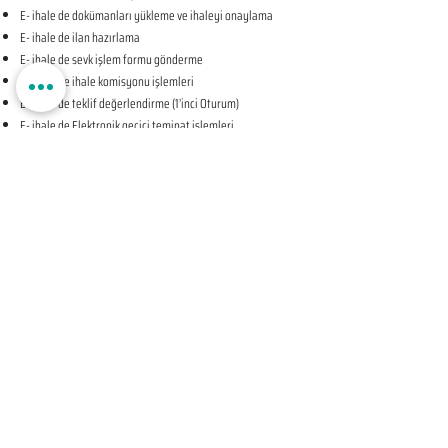
E- ihale de dokümanları yükleme ve ihaleyi onaylama
E- ihale de ilan hazırlama
E- ihale de sevk işlem formu gönderme
E- ihale de ihale komisyonu işlemleri
E- ihale de teklif değerlendirme (1’inci Oturum)
E- ihale de Elektronik geçici teminat işlemleri
E- ihale de ihale tarihine ilişkin teyit işlemleri
E- ihale de teklif değerlendirme (2’nci Oturum-KAPALI
OTURUM)
E- ihale de beyan edilen bilgileri tevsik eden belgelerin
sunulması talebine ilişkin bildirim
E- ihale de Komisyon Kararı Oluşturma
E- ihale de Komisyon Kararı Sonrası İhale Yetkilisi Onayı
Öncesi Teyit İşlemleri
E- ihale de İhale Yetkilisi Onayı
E- ihale de Kesinleşen İhale Kararının Bildirilmesi
E- ihale de Sözleşmeye Davet Bildirimi
E- ihale de Sözleşme Öncesi Teyit İşlemleri
E- ihale de Sonuç Formu Gönderme