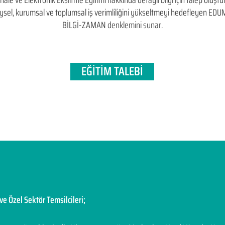
e ve Elektronik Eksiltme Eğitimi hakkında detaylı bilgi için talep oluşturab
bireysel, kurumsal ve toplumsal iş verimliliğini yükseltmeyi hedefleyen​ 
BİLGİ-ZAMAN denklemini sunar.
EĞİTİM TALEBİ
ve Özel Sektör Temsilcileri;