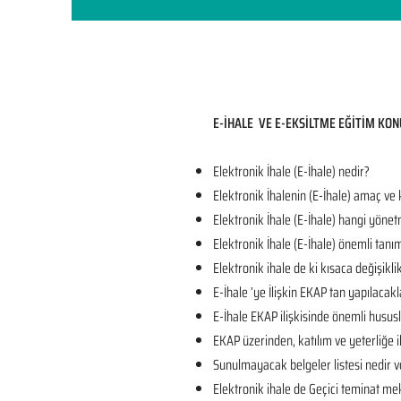
E-İHALE VE E-EKSİLTME EĞİTİM KON
Elektronik İhale (E-İhale) nedir?
Elektronik İhalenin (E-İhale) amaç ve
Elektronik İhale (E-İhale) hangi yönet
Elektronik İhale (E-İhale) önemli tanı
Elektronik ihale de ki kısaca değişikli
E-İhale ’ye İlişkin EKAP tan yapılacakl
E-İhale EKAP ilişkisinde önemli husus
EKAP üzerinden, katılım ve yeterliğe il
Sunulmayacak belgeler listesi nedir v
Elektronik ihale de Geçici teminat mek