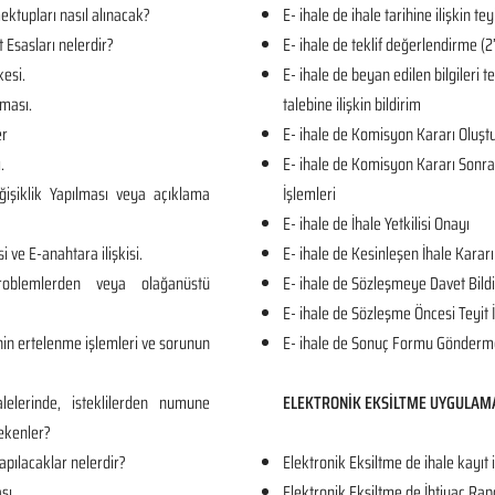
ktupları nasıl alınacak?
E- ihale de ihale tarihine ilişkin tey
t Esasları nelerdir?
E- ihale de teklif değerlendirme
kesi.
E- ihale de beyan edilen bilgileri 
ması.
talebine ilişkin bildirim
er
E- ihale de Komisyon Kararı Oluş
.
E- ihale de Komisyon Kararı Sonrası
işiklik Yapılması veya açıklama
İşlemleri
E- ihale de İhale Yetkilisi Onayı
i ve E-anahtara ilişkisi.
E- ihale de Kesinleşen İhale Kararı
roblemlerden veya olağanüstü
E- ihale de Sözleşmeye Davet Bildi
E- ihale de Sözleşme Öncesi Teyit 
in ertelenme işlemleri ve sorunun
E- ihale de Sonuç Formu Gönderm
lelerinde, isteklilerden numune
ELEKTRONİK EKSİLTME UYGULAM
ekenler?
apılacaklar nelerdir?
Elektronik Eksiltme de ihale kayıt 
sı.
Elektronik Eksiltme de İhtiyaç Rap