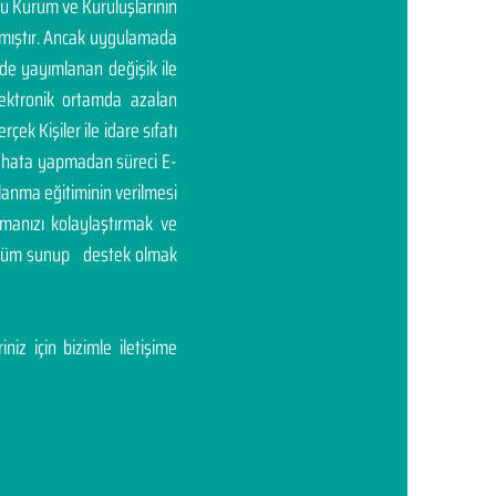
mu Kurum ve Kuruluşlarının
rtmıştır. Ancak uygulamada
'de yayımlanan değişik ile
elektronik ortamda azalan
rçek Kişiler ile idare sıfatı
ası hata yapmadan süreci E-
llanma eğitiminin verilmesi
manızı kolaylaştırmak ve
çözüm sunup destek olmak
niz için bizimle iletişime