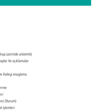
ekap üzerinde anlatımlı)
aplar Ve açıklamalar
ve ihaleyi onaylama
derme
eri
’inci Oturum)
at işlemleri