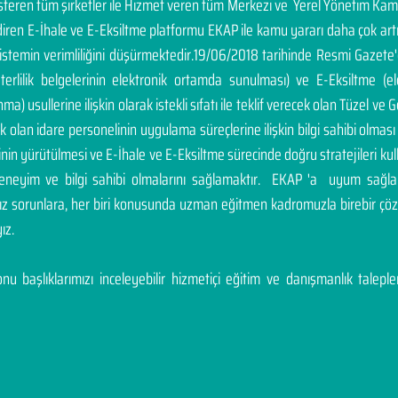
österen tüm şirketler ile Hizmet veren tüm Merkezi ve Yerel Yönetim Ka
endiren E-İhale ve E-Eksiltme platformu EKAP ile kamu yararı daha çok a
sistemin verimliliğini düşürmektedir.19/06/2018 tarihinde Resmi Gazete
yeterlilik belgelerinin elektronik ortamda sunulması) ve E-Eksiltme (
a) usullerine ilişkin olarak istekli sıfatı ile teklif verecek olan Tüzel ve Ge
cek olan idare personelinin uygulama süreçlerine ilişkin bilgi sahibi olm
inin yürütülmesi ve E-İhale ve E-Eksiltme sürecinde doğru stratejileri ku
deneyim ve bilgi sahibi olmalarını sağlamaktır. EKAP 'a uyum sağla
nız sorunlara, her biri konusunda uzman eğitmen kadromuzla birebir 
ız.
u başlıklarımızı inceleyebilir hizmetiçi eğitim ve danışmanlık talepleri