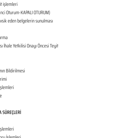
it işlemleri
 (2’nci Oturum-KAPALI OTURUM)
tevsik eden belgelerin sunulması
turma
 İhale Yetkilisi Onayı Öncesi Teyit
nın Bildirilmesi
rimi
İşlemleri
e
A SÜREÇLERİ
işlemleri
oru İşlemleri