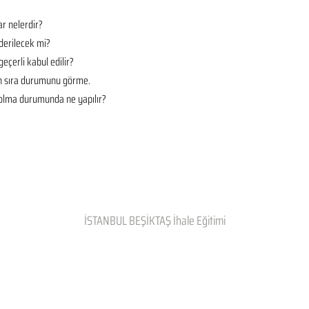
r nelerdir?
derilecek mi?
geçerli kabul edilir?
en sıra durumunu görme.
t olma durumunda ne yapılır?
İSTANBUL BEŞİKTAŞ İhale Eğitimi