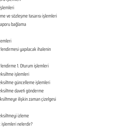
İşlemleri
ame ve sözleşme tasarısı işlemleri
ç raporu bağlama
lemleri
rlendirmesi yapılacak ihalenin
rlendirme 1. Oturum işlemleri
eksiltme işlemleri
eksiltme güncelleme işlemleri
 eksiltme daveti gönderme
ksiltmeye ilişkin zaman çizelgesi
eksiltmeyi izleme
 işlemleri nelerdir?