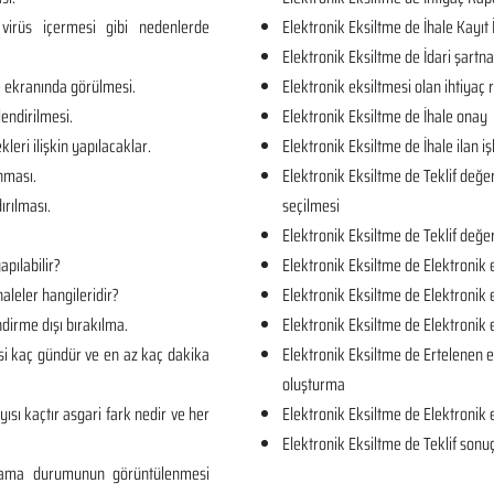
virüs içermesi gibi nedenlerde
Elektronik Eksiltme de İhale Kayıt 
Elektronik Eksiltme de İdari şartn
e ekranında görülmesi.
Elektronik eksiltmesi olan ihtiya
lendirilmesi.
Elektronik Eksiltme de İhale onay
kleri ilişkin yapılacaklar.
Elektronik Eksiltme de İhale ilan iş
unması.
Elektronik Eksiltme de Teklif değe
ırılması.
seçilmesi
Elektronik Eksiltme de Teklif değe
apılabilir?
Elektronik Eksiltme de Elektronik 
aleler hangileridir?
Elektronik Eksiltme de Elektronik 
dirme dışı bırakılma.
Elektronik Eksiltme de Elektronik
si kaç gündür ve en az kaç dakika
Elektronik Eksiltme de Ertelenen e
oluşturma
yısı kaçtır asgari fark nedir ve her
Elektronik Eksiltme de Elektronik 
Elektronik Eksiltme de Teklif sonuç
rlama durumunun görüntülenmesi