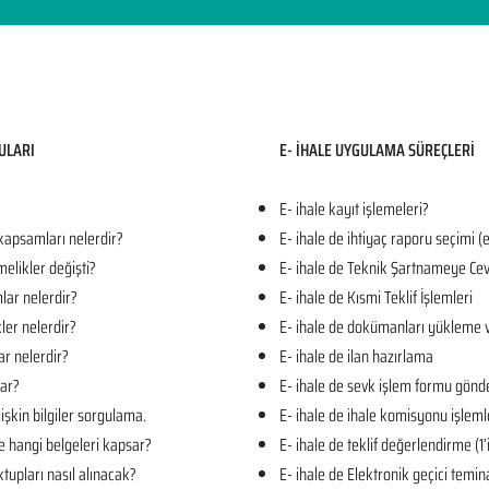
ULARI​
E- İHALE UYGULAMA SÜREÇLERİ
E- ihale kayıt işlemeleri?
 kapsamları nelerdir?
E- ihale de ihtiyaç raporu seçimi (
melikler değişti?
E- ihale de Teknik Şartnameye Cev
mlar nelerdir?
E- ihale de Kısmi Teklif İşlemleri
kler nelerdir?
E- ihale de dokümanları yükleme 
ar nelerdir?
E- ihale de ilan hazırlama
lar?
E- ihale de sevk işlem formu gön
işkin bilgiler sorgulama.
E- ihale de ihale komisyonu işleml
e hangi belgeleri kapsar?
E- ihale de teklif değerlendirme (1
tupları nasıl alınacak?
E- ihale de Elektronik geçici temin