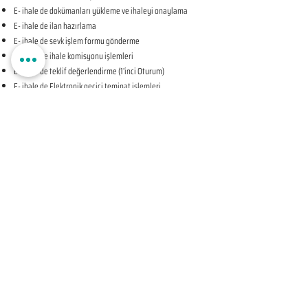
E- ihale de dokümanları yükleme ve ihaleyi onaylama
E- ihale de ilan hazırlama
E- ihale de sevk işlem formu gönderme
E- ihale de ihale komisyonu işlemleri
E- ihale de teklif değerlendirme (1’inci Oturum)
E- ihale de Elektronik geçici teminat işlemleri
E- ihale de ihale tarihine ilişkin teyit işlemleri
E- ihale de teklif değerlendirme (2’nci Oturum-KAPALI
OTURUM)
E- ihale de beyan edilen bilgileri tevsik eden belgelerin
sunulması talebine ilişkin bildirim
E- ihale de Komisyon Kararı Oluşturma
E- ihale de Komisyon Kararı Sonrası İhale Yetkilisi Onayı
Öncesi Teyit İşlemleri
E- ihale de İhale Yetkilisi Onayı
E- ihale de Kesinleşen İhale Kararının Bildirilmesi
E- ihale de Sözleşmeye Davet Bildirimi
E- ihale de Sözleşme Öncesi Teyit İşlemleri
E- ihale de Sonuç Formu Gönderme