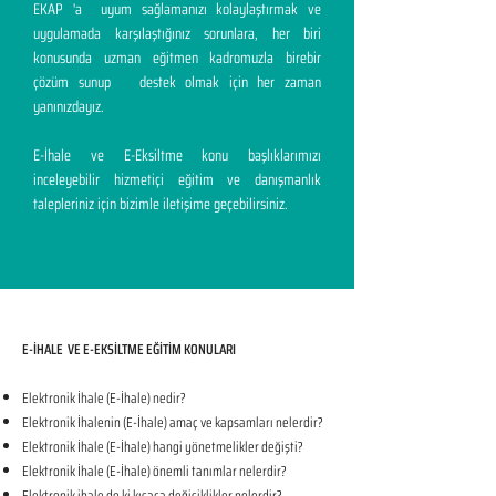
EKAP 'a uyum sağlamanızı kolaylaştırmak ve
uygulamada karşılaştığınız sorunlara, her biri
konusunda uzman eğitmen kadromuzla birebir
çözüm sunup destek olmak için her zaman
yanınızdayız.
E-İhale ve E-Eksiltme konu başlıklarımızı
inceleyebilir hizmetiçi eğitim ve danışmanlık
talepleriniz için bizimle iletişime geçebilirsiniz.
E-İHALE VE E-EKSİLTME EĞİTİM KONULARI​
Elektronik İhale (E-İhale) nedir?
Elektronik İhalenin (E-İhale) amaç ve kapsamları nelerdir?
Elektronik İhale (E-İhale) hangi yönetmelikler değişti?
Elektronik İhale (E-İhale) önemli tanımlar nelerdir?
Elektronik ihale de ki kısaca değişiklikler nelerdir?