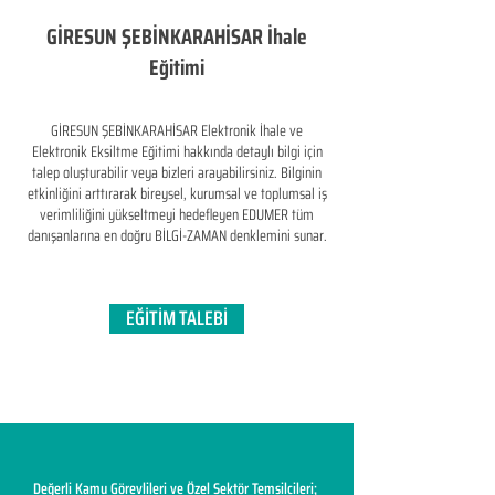
GİRESUN ŞEBİNKARAHİSAR İhale
Eğitimi
GİRESUN ŞEBİNKARAHİSAR Elektronik İhale ve
Elektronik Eksiltme Eğitimi hakkında detaylı bilgi için
talep oluşturabilir veya bizleri arayabilirsiniz. Bilginin
etkinliğini arttırarak bireysel, kurumsal ve toplumsal iş
verimliliğini yükseltmeyi hedefleyen​ EDUMER tüm
danışanlarına en doğru BİLGİ-ZAMAN denklemini sunar.
EĞİTİM TALEBİ
Değerli Kamu Görevlileri ve Özel Sektör Temsilcileri;