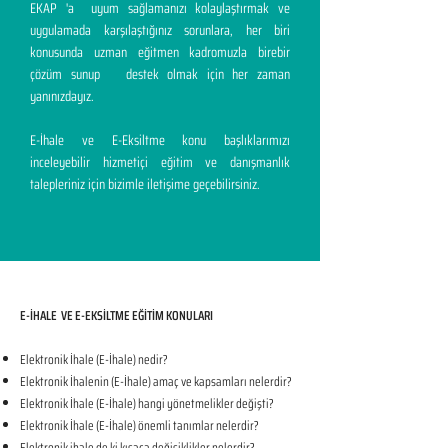
EKAP 'a uyum sağlamanızı kolaylaştırmak ve
uygulamada karşılaştığınız sorunlara, her biri
konusunda uzman eğitmen kadromuzla birebir
çözüm sunup destek olmak için her zaman
yanınızdayız.
E-İhale ve E-Eksiltme konu başlıklarımızı
inceleyebilir hizmetiçi eğitim ve danışmanlık
talepleriniz için bizimle iletişime geçebilirsiniz.
E-İHALE VE E-EKSİLTME EĞİTİM KONULARI​
Elektronik İhale (E-İhale) nedir?
Elektronik İhalenin (E-İhale) amaç ve kapsamları nelerdir?
Elektronik İhale (E-İhale) hangi yönetmelikler değişti?
Elektronik İhale (E-İhale) önemli tanımlar nelerdir?
Elektronik ihale de ki kısaca değişiklikler nelerdir?