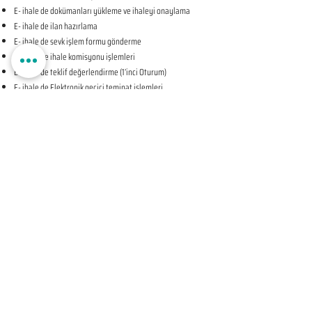
E- ihale de dokümanları yükleme ve ihaleyi onaylama
E- ihale de ilan hazırlama
E- ihale de sevk işlem formu gönderme
E- ihale de ihale komisyonu işlemleri
E- ihale de teklif değerlendirme (1’inci Oturum)
E- ihale de Elektronik geçici teminat işlemleri
E- ihale de ihale tarihine ilişkin teyit işlemleri
E- ihale de teklif değerlendirme (2’nci Oturum-KAPALI
OTURUM)
E- ihale de beyan edilen bilgileri tevsik eden belgelerin
sunulması talebine ilişkin bildirim
E- ihale de Komisyon Kararı Oluşturma
E- ihale de Komisyon Kararı Sonrası İhale Yetkilisi Onayı
Öncesi Teyit İşlemleri
E- ihale de İhale Yetkilisi Onayı
E- ihale de Kesinleşen İhale Kararının Bildirilmesi
E- ihale de Sözleşmeye Davet Bildirimi
E- ihale de Sözleşme Öncesi Teyit İşlemleri
E- ihale de Sonuç Formu Gönderme