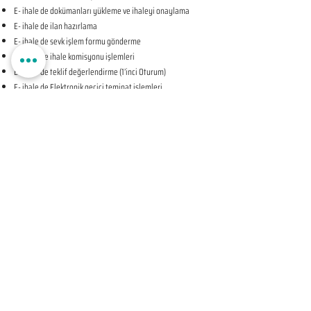
E- ihale de dokümanları yükleme ve ihaleyi onaylama
E- ihale de ilan hazırlama
E- ihale de sevk işlem formu gönderme
E- ihale de ihale komisyonu işlemleri
E- ihale de teklif değerlendirme (1’inci Oturum)
E- ihale de Elektronik geçici teminat işlemleri
E- ihale de ihale tarihine ilişkin teyit işlemleri
E- ihale de teklif değerlendirme (2’nci Oturum-KAPALI
OTURUM)
E- ihale de beyan edilen bilgileri tevsik eden belgelerin
sunulması talebine ilişkin bildirim
E- ihale de Komisyon Kararı Oluşturma
E- ihale de Komisyon Kararı Sonrası İhale Yetkilisi Onayı
Öncesi Teyit İşlemleri
E- ihale de İhale Yetkilisi Onayı
E- ihale de Kesinleşen İhale Kararının Bildirilmesi
E- ihale de Sözleşmeye Davet Bildirimi
E- ihale de Sözleşme Öncesi Teyit İşlemleri
E- ihale de Sonuç Formu Gönderme