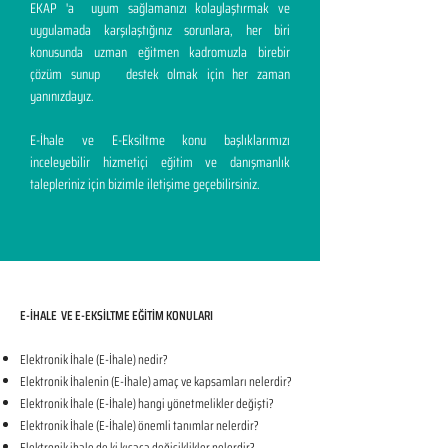
EKAP 'a uyum sağlamanızı kolaylaştırmak ve
uygulamada karşılaştığınız sorunlara, her biri
konusunda uzman eğitmen kadromuzla birebir
çözüm sunup destek olmak için her zaman
yanınızdayız.
E-İhale ve E-Eksiltme konu başlıklarımızı
inceleyebilir hizmetiçi eğitim ve danışmanlık
talepleriniz için bizimle iletişime geçebilirsiniz.
E-İHALE VE E-EKSİLTME EĞİTİM KONULARI​
Elektronik İhale (E-İhale) nedir?
Elektronik İhalenin (E-İhale) amaç ve kapsamları nelerdir?
Elektronik İhale (E-İhale) hangi yönetmelikler değişti?
Elektronik İhale (E-İhale) önemli tanımlar nelerdir?
Elektronik ihale de ki kısaca değişiklikler nelerdir?