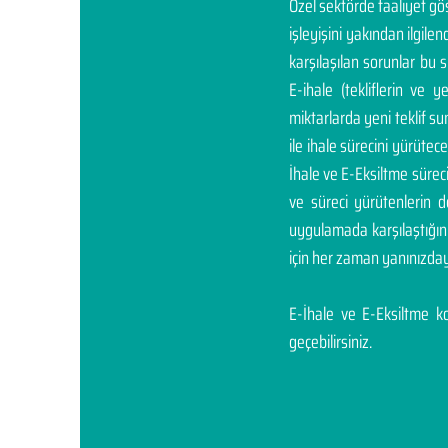
Özel sektörde faaliyet g
işleyişini yakından ilgil
karşılaşılan sorunlar bu 
E-ihale (tekliflerin ve 
miktarlarda yeni teklif sunm
ile ihale sürecini yürüte
İhale ve E-Eksiltme sürec
ve süreci yürütenlerin 
uygulamada karşılaştığı
için her zaman yanınızday
E-İhale ve E-Eksiltme kon
geçebilirsiniz.