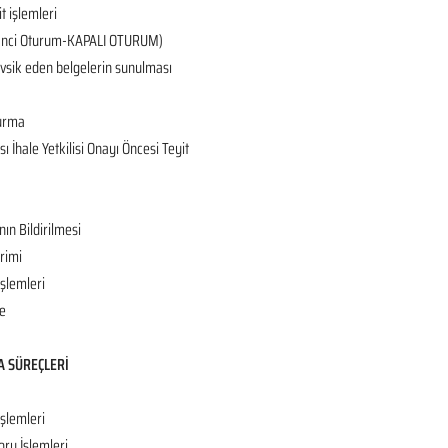
it işlemleri
 (2’nci Oturum-KAPALI OTURUM)
tevsik eden belgelerin sunulması
turma
 İhale Yetkilisi Onayı Öncesi Teyit
nın Bildirilmesi
rimi
İşlemleri
e
A SÜREÇLERİ
işlemleri
oru İşlemleri