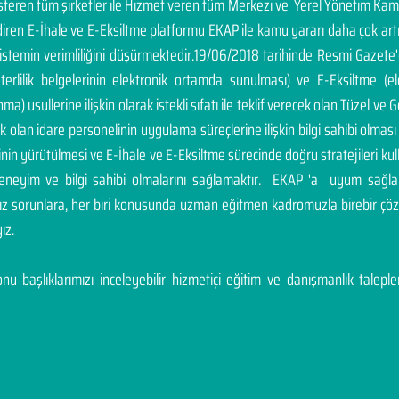
österen tüm şirketler ile Hizmet veren tüm Merkezi ve Yerel Yönetim Ka
endiren E-İhale ve E-Eksiltme platformu EKAP ile kamu yararı daha çok a
sistemin verimliliğini düşürmektedir.19/06/2018 tarihinde Resmi Gazete
yeterlilik belgelerinin elektronik ortamda sunulması) ve E-Eksiltme (
a) usullerine ilişkin olarak istekli sıfatı ile teklif verecek olan Tüzel ve Ge
cek olan idare personelinin uygulama süreçlerine ilişkin bilgi sahibi olm
inin yürütülmesi ve E-İhale ve E-Eksiltme sürecinde doğru stratejileri ku
deneyim ve bilgi sahibi olmalarını sağlamaktır. EKAP 'a uyum sağla
nız sorunlara, her biri konusunda uzman eğitmen kadromuzla birebir 
ız.
u başlıklarımızı inceleyebilir hizmetiçi eğitim ve danışmanlık talepleri