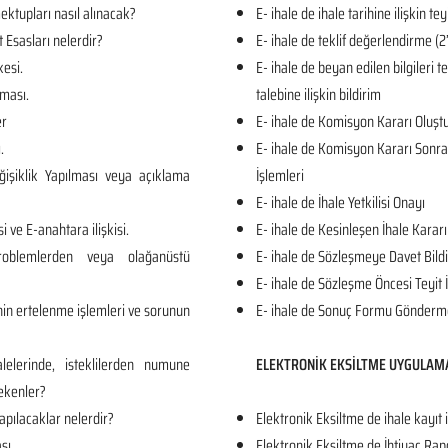
ktupları nasıl alınacak?
E- ihale de ihale tarihine ilişkin tey
t Esasları nelerdir?
E- ihale de teklif değerlendirme
kesi.
E- ihale de beyan edilen bilgileri 
ması.
talebine ilişkin bildirim
er
E- ihale de Komisyon Kararı Oluş
.
E- ihale de Komisyon Kararı Sonrası
işiklik Yapılması veya açıklama
İşlemleri
E- ihale de İhale Yetkilisi Onayı
i ve E-anahtara ilişkisi.
E- ihale de Kesinleşen İhale Kararı
roblemlerden veya olağanüstü
E- ihale de Sözleşmeye Davet Bildi
E- ihale de Sözleşme Öncesi Teyit 
in ertelenme işlemleri ve sorunun
E- ihale de Sonuç Formu Gönderm
lelerinde, isteklilerden numune
ELEKTRONİK EKSİLTME UYGULAM
ekenler?
apılacaklar nelerdir?
Elektronik Eksiltme de ihale kayıt 
sı.
Elektronik Eksiltme de İhtiyaç Rap