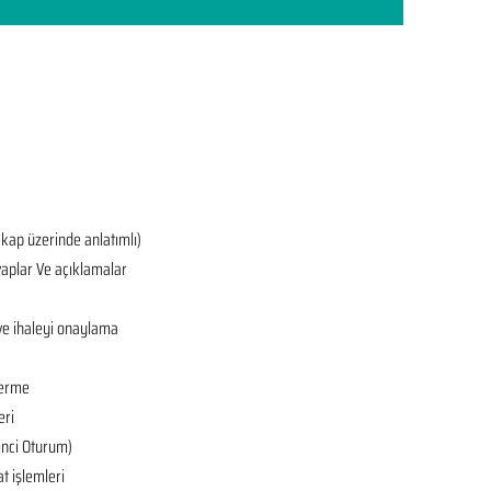
ekap üzerinde anlatımlı)
aplar Ve açıklamalar
ve ihaleyi onaylama
derme
eri
’inci Oturum)
at işlemleri