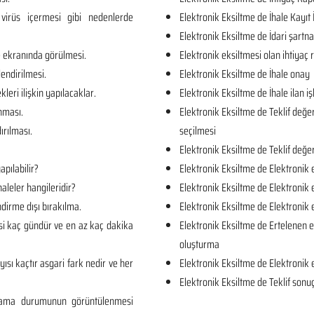
virüs içermesi gibi nedenlerde
Elektronik Eksiltme de İhale Kayıt 
Elektronik Eksiltme de İdari şartn
e ekranında görülmesi.
Elektronik eksiltmesi olan ihtiya
lendirilmesi.
Elektronik Eksiltme de İhale onay
kleri ilişkin yapılacaklar.
Elektronik Eksiltme de İhale ilan iş
unması.
Elektronik Eksiltme de Teklif değe
ırılması.
seçilmesi
Elektronik Eksiltme de Teklif değe
apılabilir?
Elektronik Eksiltme de Elektronik 
aleler hangileridir?
Elektronik Eksiltme de Elektronik 
dirme dışı bırakılma.
Elektronik Eksiltme de Elektronik
si kaç gündür ve en az kaç dakika
Elektronik Eksiltme de Ertelenen e
oluşturma
yısı kaçtır asgari fark nedir ve her
Elektronik Eksiltme de Elektronik 
Elektronik Eksiltme de Teklif sonuç
rlama durumunun görüntülenmesi