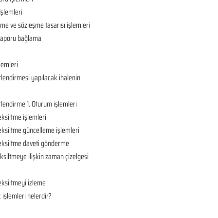
İşlemleri
ame ve sözleşme tasarısı işlemleri
ç raporu bağlama
lemleri
rlendirmesi yapılacak ihalenin
rlendirme 1. Oturum işlemleri
eksiltme işlemleri
eksiltme güncelleme işlemleri
 eksiltme daveti gönderme
ksiltmeye ilişkin zaman çizelgesi
eksiltmeyi izleme
 işlemleri nelerdir?