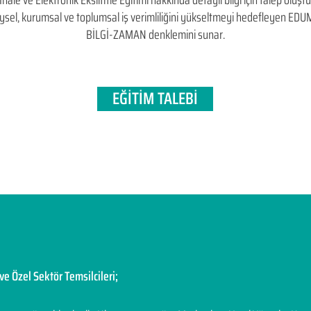
e ve Elektronik Eksiltme Eğitimi hakkında detaylı bilgi için talep oluştura
bireysel, kurumsal ve toplumsal iş verimliliğini yükseltmeyi hedefleyen​ 
BİLGİ-ZAMAN denklemini sunar.
EĞİTİM TALEBİ
ve Özel Sektör Temsilcileri;