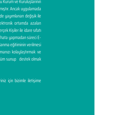
mu Kurum ve Kuruluşlarının
rtmıştır. Ancak uygulamada
'de yayımlanan değişik ile
elektronik ortamda azalan
rçek Kişiler ile idare sıfatı
ası hata yapmadan süreci E-
llanma eğitiminin verilmesi
manızı kolaylaştırmak ve
çözüm sunup destek olmak
niz için bizimle iletişime