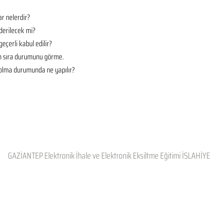
r nelerdir?
derilecek mi?
geçerli kabul edilir?
en sıra durumunu görme.
t olma durumunda ne yapılır?
GAZİANTEP Elektronik İhale ve Elektronik Eksiltme Eğitimi İSLAHİYE