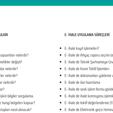
ULARI​
E- İHALE UYGULAMA SÜREÇLERİ
E- ihale kayıt işlemeleri?
 kapsamları nelerdir?
E- ihale de ihtiyaç raporu seçimi (
melikler değişti?
E- ihale de Teknik Şartnameye Cev
mlar nelerdir?
E- ihale de Kısmi Teklif İşlemleri
kler nelerdir?
E- ihale de dokümanları yükleme 
ar nelerdir?
E- ihale de ilan hazırlama
lar?
E- ihale de sevk işlem formu gön
işkin bilgiler sorgulama.
E- ihale de ihale komisyonu işleml
e hangi belgeleri kapsar?
E- ihale de teklif değerlendirme (1
tupları nasıl alınacak?
E- ihale de Elektronik geçici temin