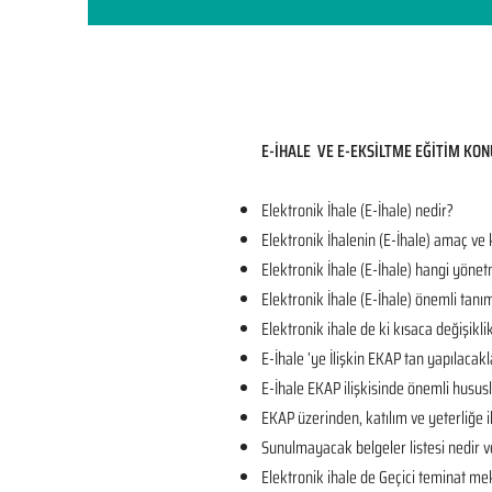
E-İHALE VE E-EKSİLTME EĞİTİM KON
Elektronik İhale (E-İhale) nedir?
Elektronik İhalenin (E-İhale) amaç ve
Elektronik İhale (E-İhale) hangi yönet
Elektronik İhale (E-İhale) önemli tanı
Elektronik ihale de ki kısaca değişikli
E-İhale ’ye İlişkin EKAP tan yapılacakl
E-İhale EKAP ilişkisinde önemli husus
EKAP üzerinden, katılım ve yeterliğe il
Sunulmayacak belgeler listesi nedir v
Elektronik ihale de Geçici teminat mek