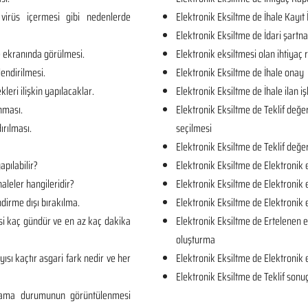
virüs içermesi gibi nedenlerde
Elektronik Eksiltme de İhale Kayıt 
Elektronik Eksiltme de İdari şartn
e ekranında görülmesi.
Elektronik eksiltmesi olan ihtiya
lendirilmesi.
Elektronik Eksiltme de İhale onay
kleri ilişkin yapılacaklar.
Elektronik Eksiltme de İhale ilan iş
unması.
Elektronik Eksiltme de Teklif değe
ırılması.
seçilmesi
Elektronik Eksiltme de Teklif değe
apılabilir?
Elektronik Eksiltme de Elektronik 
aleler hangileridir?
Elektronik Eksiltme de Elektronik 
dirme dışı bırakılma.
Elektronik Eksiltme de Elektronik
si kaç gündür ve en az kaç dakika
Elektronik Eksiltme de Ertelenen e
oluşturma
yısı kaçtır asgari fark nedir ve her
Elektronik Eksiltme de Elektronik 
Elektronik Eksiltme de Teklif sonuç
rlama durumunun görüntülenmesi