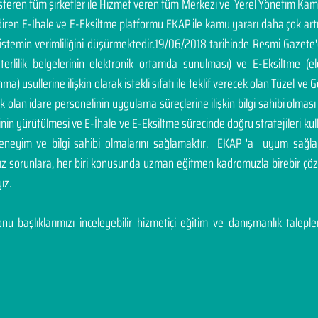
österen tüm şirketler ile Hizmet veren tüm Merkezi ve Yerel Yönetim Ka
endiren E-İhale ve E-Eksiltme platformu EKAP ile kamu yararı daha çok a
sistemin verimliliğini düşürmektedir.19/06/2018 tarihinde Resmi Gazete
yeterlilik belgelerinin elektronik ortamda sunulması) ve E-Eksiltme (
a) usullerine ilişkin olarak istekli sıfatı ile teklif verecek olan Tüzel ve Ge
cek olan idare personelinin uygulama süreçlerine ilişkin bilgi sahibi olm
inin yürütülmesi ve E-İhale ve E-Eksiltme sürecinde doğru stratejileri ku
deneyim ve bilgi sahibi olmalarını sağlamaktır. EKAP 'a uyum sağla
nız sorunlara, her biri konusunda uzman eğitmen kadromuzla birebir 
ız.
u başlıklarımızı inceleyebilir hizmetiçi eğitim ve danışmanlık talepleri