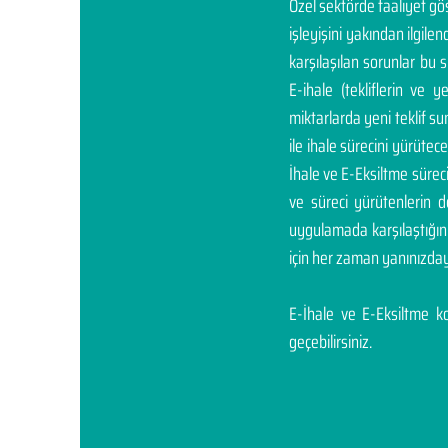
Özel sektörde faaliyet g
işleyişini yakından ilgil
karşılaşılan sorunlar bu 
E-ihale (tekliflerin ve 
miktarlarda yeni teklif sunm
ile ihale sürecini yürüte
İhale ve E-Eksiltme sürec
ve süreci yürütenlerin 
uygulamada karşılaştığı
için her zaman yanınızday
E-İhale ve E-Eksiltme kon
geçebilirsiniz.