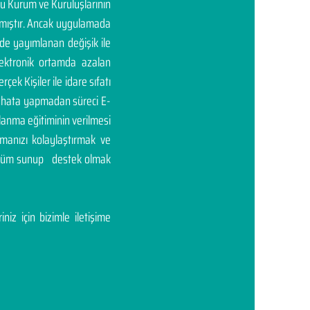
mu Kurum ve Kuruluşlarının
rtmıştır. Ancak uygulamada
'de yayımlanan değişik ile
elektronik ortamda azalan
rçek Kişiler ile idare sıfatı
ası hata yapmadan süreci E-
llanma eğitiminin verilmesi
manızı kolaylaştırmak ve
çözüm sunup destek olmak
niz için bizimle iletişime