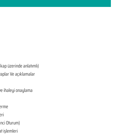
ekap üzerinde anlatımlı)
aplar Ve açıklamalar
ve ihaleyi onaylama
derme
eri
’inci Oturum)
at işlemleri