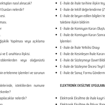
ktupları nasıl alınacak?
E- ihale de ihale tarihine ilişkin tey
t Esasları nelerdir?
E- ihale de teklif değerlendirme
kesi.
E- ihale de beyan edilen bilgileri 
ması.
talebine ilişkin bildirim
er
E- ihale de Komisyon Kararı Oluş
.
E- ihale de Komisyon Kararı Sonrası
işiklik Yapılması veya açıklama
İşlemleri
E- ihale de İhale Yetkilisi Onayı
i ve E-anahtara ilişkisi.
E- ihale de Kesinleşen İhale Kararı
roblemlerden veya olağanüstü
E- ihale de Sözleşmeye Davet Bildi
E- ihale de Sözleşme Öncesi Teyit 
in ertelenme işlemleri ve sorunun
E- ihale de Sonuç Formu Gönderm
lelerinde, isteklilerden numune
ELEKTRONİK EKSİLTME UYGULAM
ekenler?
apılacaklar nelerdir?
Elektronik Eksiltme de ihale kayıt 
sı.
Elektronik Eksiltme de İhtiyaç Rap