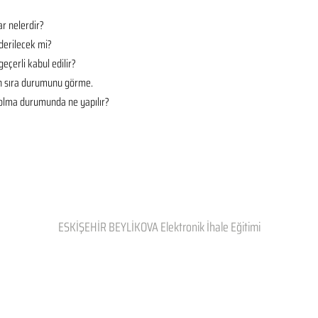
r nelerdir?
derilecek mi?
geçerli kabul edilir?
en sıra durumunu görme.
t olma durumunda ne yapılır?
ESKİŞEHİR BEYLİKOVA Elektronik İhale Eğitimi