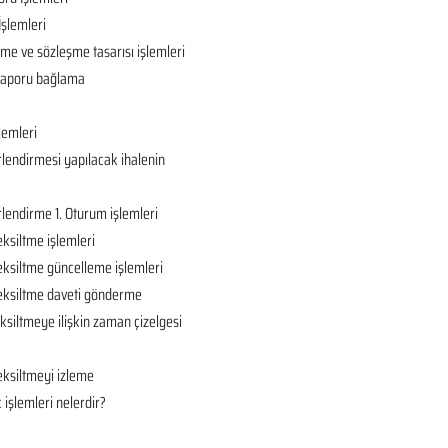
İşlemleri
ame ve sözleşme tasarısı işlemleri
ç raporu bağlama
lemleri
rlendirmesi yapılacak ihalenin
rlendirme 1. Oturum işlemleri
eksiltme işlemleri
eksiltme güncelleme işlemleri
 eksiltme daveti gönderme
ksiltmeye ilişkin zaman çizelgesi
eksiltmeyi izleme
 işlemleri nelerdir?