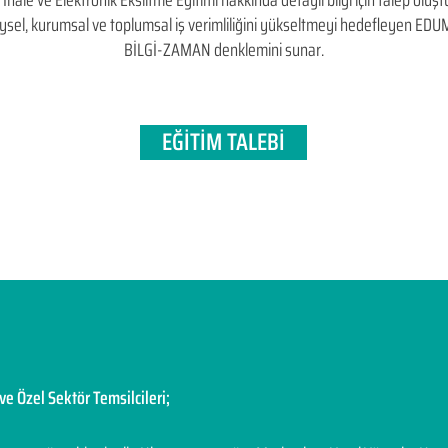
le ve Elektronik Eksiltme Eğitimi hakkında detaylı bilgi için talep oluştura
bireysel, kurumsal ve toplumsal iş verimliliğini yükseltmeyi hedefleyen​ 
BİLGİ-ZAMAN denklemini sunar.
EĞİTİM TALEBİ
ve Özel Sektör Temsilcileri;