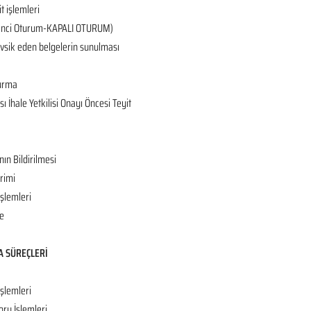
it işlemleri
 (2’nci Oturum-KAPALI OTURUM)
tevsik eden belgelerin sunulması
turma
 İhale Yetkilisi Onayı Öncesi Teyit
nın Bildirilmesi
rimi
İşlemleri
e
A SÜREÇLERİ
işlemleri
oru İşlemleri