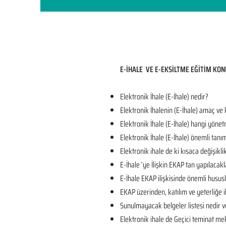
E-İHALE VE E-EKSİLTME EĞİTİM KON
Elektronik İhale (E-İhale) nedir?
Elektronik İhalenin (E-İhale) amaç ve
Elektronik İhale (E-İhale) hangi yönet
Elektronik İhale (E-İhale) önemli tanı
Elektronik ihale de ki kısaca değişikli
E-İhale ’ye İlişkin EKAP tan yapılacakl
E-İhale EKAP ilişkisinde önemli husus
EKAP üzerinden, katılım ve yeterliğe il
Sunulmayacak belgeler listesi nedir v
Elektronik ihale de Geçici teminat mek