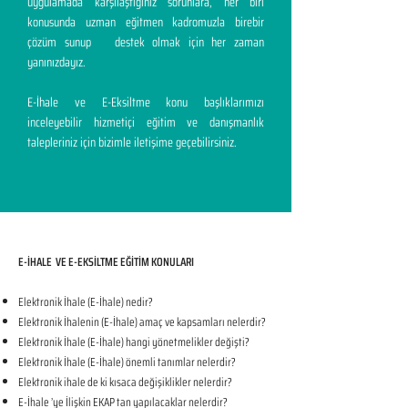
uygulamada karşılaştığınız sorunlara, her biri
konusunda uzman eğitmen kadromuzla birebir
çözüm sunup destek olmak için her zaman
yanınızdayız.
E-İhale ve E-Eksiltme konu başlıklarımızı
inceleyebilir hizmetiçi eğitim ve danışmanlık
talepleriniz için bizimle iletişime geçebilirsiniz.
E-İHALE VE E-EKSİLTME EĞİTİM KONULARI​
Elektronik İhale (E-İhale) nedir?
Elektronik İhalenin (E-İhale) amaç ve kapsamları nelerdir?
Elektronik İhale (E-İhale) hangi yönetmelikler değişti?
Elektronik İhale (E-İhale) önemli tanımlar nelerdir?
Elektronik ihale de ki kısaca değişiklikler nelerdir?
E-İhale ’ye İlişkin EKAP tan yapılacaklar nelerdir?