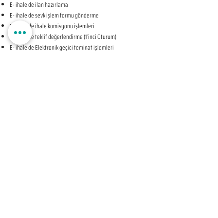
E- ihale de ilan hazırlama
E- ihale de sevk işlem formu gönderme
E- ihale de ihale komisyonu işlemleri
E- ihale de teklif değerlendirme (1’inci Oturum)
E- ihale de Elektronik geçici teminat işlemleri
E- ihale de ihale tarihine ilişkin teyit işlemleri
E- ihale de teklif değerlendirme (2’nci Oturum-KAPALI
OTURUM)
E- ihale de beyan edilen bilgileri tevsik eden belgelerin
sunulması talebine ilişkin bildirim
E- ihale de Komisyon Kararı Oluşturma
E- ihale de Komisyon Kararı Sonrası İhale Yetkilisi Onayı
Öncesi Teyit İşlemleri
E- ihale de İhale Yetkilisi Onayı
E- ihale de Kesinleşen İhale Kararının Bildirilmesi
E- ihale de Sözleşmeye Davet Bildirimi
E- ihale de Sözleşme Öncesi Teyit İşlemleri
E- ihale de Sonuç Formu Gönderme
ELEKTRONİK EKSİLTME UYGULAMA SÜREÇLERİ