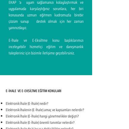
EKAP 'a uyum sağlamanızı kolaylaştırmak ve
uygulamada karşılaştığınız sorunlara, her biri
konusunda uzman eğitmen kadromuzla birebir
çözüm sunup destek olmak için her zaman
yanınızdayız.
E-İhale ve E-Eksiltme konu başlıklarımızı
inceleyebilir hizmetiçi eğitim ve danışmanlık
talepleriniz için bizimle iletişime geçebilirsiniz.
E-İHALE VE E-EKSİLTME EĞİTİM KONULARI​
Elektronik İhale (E-İhale) nedir?
Elektronik İhalenin (E-İhale) amaç ve kapsamları nelerdir?
Elektronik İhale (E-İhale) hangi yönetmelikler değişti?
Elektronik İhale (E-İhale) önemli tanımlar nelerdir?
Elektronik ihale de ki kısaca değişiklikler nelerdir?