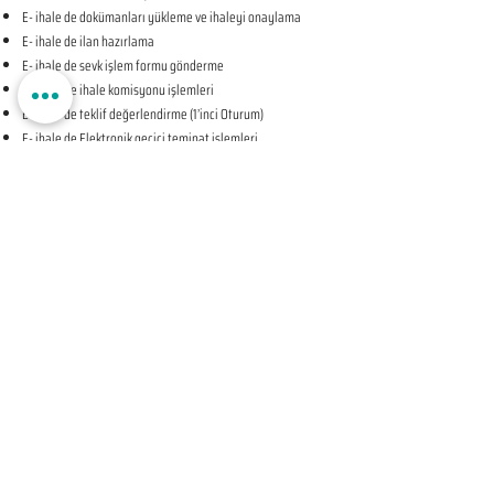
E- ihale de dokümanları yükleme ve ihaleyi onaylama
E- ihale de ilan hazırlama
E- ihale de sevk işlem formu gönderme
E- ihale de ihale komisyonu işlemleri
E- ihale de teklif değerlendirme (1’inci Oturum)
E- ihale de Elektronik geçici teminat işlemleri
E- ihale de ihale tarihine ilişkin teyit işlemleri
E- ihale de teklif değerlendirme (2’nci Oturum-KAPALI
OTURUM)
E- ihale de beyan edilen bilgileri tevsik eden belgelerin
sunulması talebine ilişkin bildirim
E- ihale de Komisyon Kararı Oluşturma
E- ihale de Komisyon Kararı Sonrası İhale Yetkilisi Onayı
Öncesi Teyit İşlemleri
E- ihale de İhale Yetkilisi Onayı
E- ihale de Kesinleşen İhale Kararının Bildirilmesi
E- ihale de Sözleşmeye Davet Bildirimi
E- ihale de Sözleşme Öncesi Teyit İşlemleri
E- ihale de Sonuç Formu Gönderme