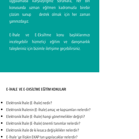
uygulamada karşılaştığınız sorunlara, her biri
konusunda uzman eğitmen kadromuzla birebir
çözüm sunup destek olmak için her zaman
yanınızdayız.
E-İhale ve E-Eksiltme konu başlıklarımızı
inceleyebilir hizmetiçi eğitim ve danışmanlık
talepleriniz için bizimle iletişime geçebilirsiniz.
E-İHALE VE E-EKSİLTME EĞİTİM KONULARI​
Elektronik İhale (E-İhale) nedir?
Elektronik İhalenin (E-İhale) amaç ve kapsamları nelerdir?
Elektronik İhale (E-İhale) hangi yönetmelikler değişti?
Elektronik İhale (E-İhale) önemli tanımlar nelerdir?
Elektronik ihale de ki kısaca değişiklikler nelerdir?
E-İhale ’ye İlişkin EKAP tan yapılacaklar nelerdir?