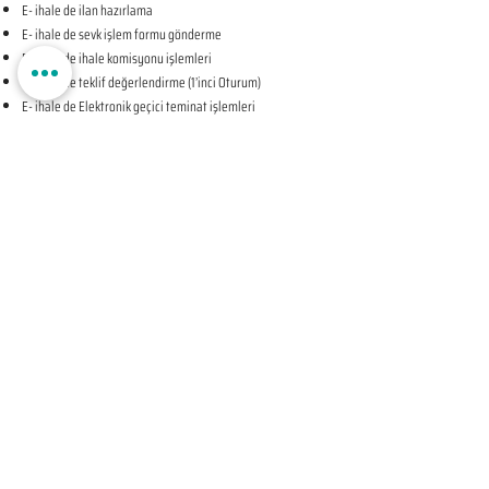
E- ihale de ilan hazırlama
E- ihale de sevk işlem formu gönderme
E- ihale de ihale komisyonu işlemleri
E- ihale de teklif değerlendirme (1’inci Oturum)
E- ihale de Elektronik geçici teminat işlemleri
E- ihale de ihale tarihine ilişkin teyit işlemleri
E- ihale de teklif değerlendirme (2’nci Oturum-KAPALI
OTURUM)
E- ihale de beyan edilen bilgileri tevsik eden belgelerin
sunulması talebine ilişkin bildirim
E- ihale de Komisyon Kararı Oluşturma
E- ihale de Komisyon Kararı Sonrası İhale Yetkilisi Onayı
Öncesi Teyit İşlemleri
E- ihale de İhale Yetkilisi Onayı
E- ihale de Kesinleşen İhale Kararının Bildirilmesi
E- ihale de Sözleşmeye Davet Bildirimi
E- ihale de Sözleşme Öncesi Teyit İşlemleri
E- ihale de Sonuç Formu Gönderme
ELEKTRONİK EKSİLTME UYGULAMA SÜREÇLERİ