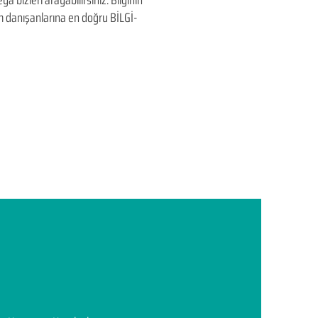
a bizleri arayabilirsiniz. Bilginin
üm danışanlarına en doğru BİLGİ-