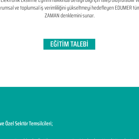
ektronik Eksiltme Eğitimi hakkında detaylı bilgi için talep oluşturabilir vey
, kurumsal ve toplumsal iş verimliliğini yükseltmeyi hedefleyen​ EDUMER t
ZAMAN denklemini sunar.
EĞİTİM TALEBİ
ve Özel Sektör Temsilcileri;