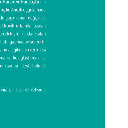
mu Kurum ve Kuruluşlarının
rtmıştır. Ancak uygulamada
'de yayımlanan değişik ile
elektronik ortamda azalan
rçek Kişiler ile idare sıfatı
ası hata yapmadan süreci E-
llanma eğitiminin verilmesi
manızı kolaylaştırmak ve
çözüm sunup destek olmak
niz için bizimle iletişime