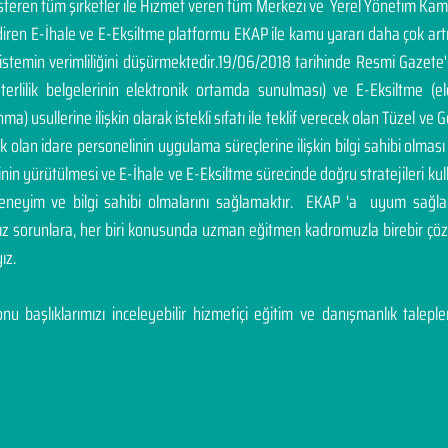
österen tüm şirketler ile Hizmet veren tüm Merkezi ve Yerel Yönetim Ka
endiren E-İhale ve E-Eksiltme platformu EKAP ile kamu yararı daha çok a
sistemin verimliliğini düşürmektedir.19/06/2018 tarihinde Resmi Gazete
yeterlilik belgelerinin elektronik ortamda sunulması) ve E-Eksiltme (
a) usullerine ilişkin olarak istekli sıfatı ile teklif verecek olan Tüzel ve Ge
cek olan idare personelinin uygulama süreçlerine ilişkin bilgi sahibi olm
inin yürütülmesi ve E-İhale ve E-Eksiltme sürecinde doğru stratejileri ku
deneyim ve bilgi sahibi olmalarını sağlamaktır. EKAP 'a uyum sağla
nız sorunlara, her biri konusunda uzman eğitmen kadromuzla birebir 
ız.
u başlıklarımızı inceleyebilir hizmetiçi eğitim ve danışmanlık talepleri