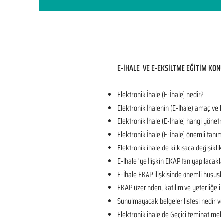
E-İHALE VE E-EKSİLTME EĞİTİM KON
Elektronik İhale (E-İhale) nedir?
Elektronik İhalenin (E-İhale) amaç ve
Elektronik İhale (E-İhale) hangi yönet
Elektronik İhale (E-İhale) önemli tanı
Elektronik ihale de ki kısaca değişikli
E-İhale ’ye İlişkin EKAP tan yapılacakl
E-İhale EKAP ilişkisinde önemli husus
EKAP üzerinden, katılım ve yeterliğe il
Sunulmayacak belgeler listesi nedir v
Elektronik ihale de Geçici teminat mek