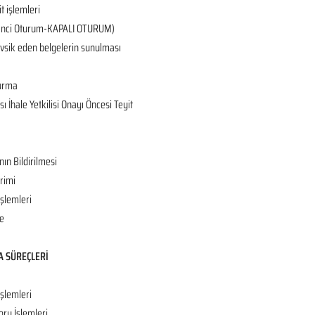
it işlemleri
 (2’nci Oturum-KAPALI OTURUM)
tevsik eden belgelerin sunulması
turma
 İhale Yetkilisi Onayı Öncesi Teyit
nın Bildirilmesi
rimi
İşlemleri
e
A SÜREÇLERİ
işlemleri
oru İşlemleri