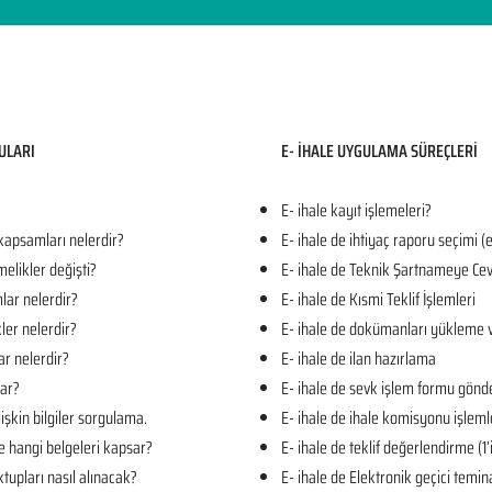
ULARI​
E- İHALE UYGULAMA SÜREÇLERİ
E- ihale kayıt işlemeleri?
 kapsamları nelerdir?
E- ihale de ihtiyaç raporu seçimi (
melikler değişti?
E- ihale de Teknik Şartnameye Cev
mlar nelerdir?
E- ihale de Kısmi Teklif İşlemleri
kler nelerdir?
E- ihale de dokümanları yükleme 
ar nelerdir?
E- ihale de ilan hazırlama
lar?
E- ihale de sevk işlem formu gön
işkin bilgiler sorgulama.
E- ihale de ihale komisyonu işleml
e hangi belgeleri kapsar?
E- ihale de teklif değerlendirme (1
tupları nasıl alınacak?
E- ihale de Elektronik geçici temin