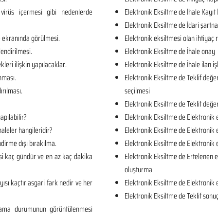
virüs içermesi gibi nedenlerde
Elektronik Eksiltme de İhale Kayıt 
Elektronik Eksiltme de İdari şartn
e ekranında görülmesi.
Elektronik eksiltmesi olan ihtiya
lendirilmesi.
Elektronik Eksiltme de İhale onay
kleri ilişkin yapılacaklar.
Elektronik Eksiltme de İhale ilan iş
unması.
Elektronik Eksiltme de Teklif değe
ırılması.
seçilmesi
Elektronik Eksiltme de Teklif değe
apılabilir?
Elektronik Eksiltme de Elektronik 
aleler hangileridir?
Elektronik Eksiltme de Elektronik 
dirme dışı bırakılma.
Elektronik Eksiltme de Elektronik
si kaç gündür ve en az kaç dakika
Elektronik Eksiltme de Ertelenen e
oluşturma
yısı kaçtır asgari fark nedir ve her
Elektronik Eksiltme de Elektronik 
Elektronik Eksiltme de Teklif sonuç
rlama durumunun görüntülenmesi