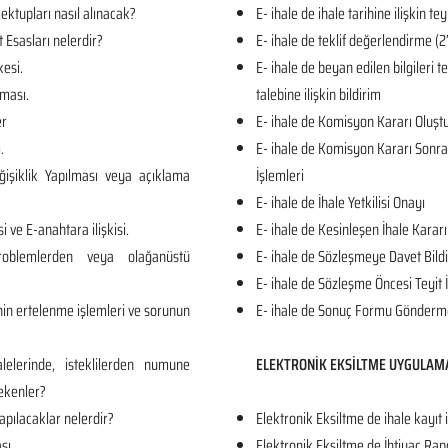
ktupları nasıl alınacak?
E- ihale de ihale tarihine ilişkin tey
t Esasları nelerdir?
E- ihale de teklif değerlendirme
kesi.
E- ihale de beyan edilen bilgileri 
ması.
talebine ilişkin bildirim
er
E- ihale de Komisyon Kararı Oluş
.
E- ihale de Komisyon Kararı Sonrası
işiklik Yapılması veya açıklama
İşlemleri
E- ihale de İhale Yetkilisi Onayı
i ve E-anahtara ilişkisi.
E- ihale de Kesinleşen İhale Kararı
roblemlerden veya olağanüstü
E- ihale de Sözleşmeye Davet Bildi
E- ihale de Sözleşme Öncesi Teyit 
in ertelenme işlemleri ve sorunun
E- ihale de Sonuç Formu Gönderm
lelerinde, isteklilerden numune
ELEKTRONİK EKSİLTME UYGULAM
ekenler?
apılacaklar nelerdir?
Elektronik Eksiltme de ihale kayıt 
sı.
Elektronik Eksiltme de İhtiyaç Rap