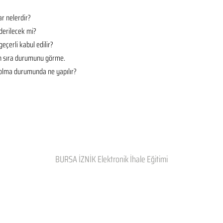
r nelerdir?
derilecek mi?
geçerli kabul edilir?
en sıra durumunu görme.
t olma durumunda ne yapılır?
BURSA İZNİK Elektronik İhale Eğitimi