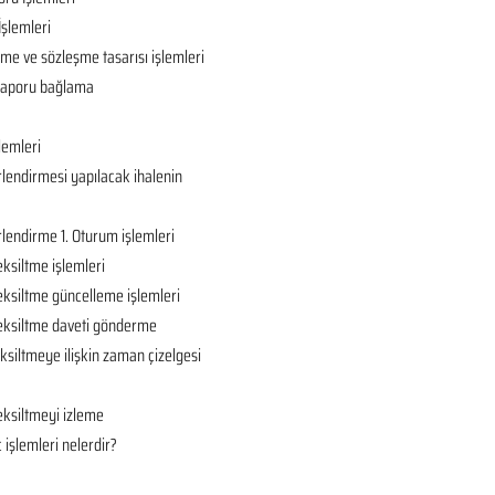
İşlemleri
ame ve sözleşme tasarısı işlemleri
ç raporu bağlama
lemleri
rlendirmesi yapılacak ihalenin
rlendirme 1. Oturum işlemleri
eksiltme işlemleri
eksiltme güncelleme işlemleri
 eksiltme daveti gönderme
ksiltmeye ilişkin zaman çizelgesi
eksiltmeyi izleme
 işlemleri nelerdir?