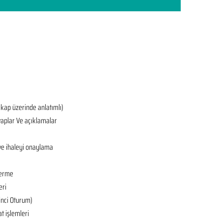
ekap üzerinde anlatımlı)
aplar Ve açıklamalar
ve ihaleyi onaylama
derme
eri
’inci Oturum)
at işlemleri