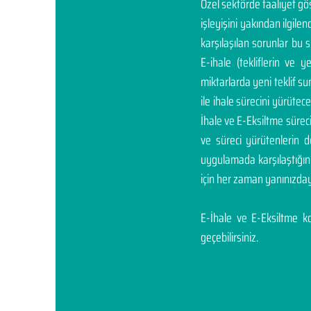
Özel sektörde faaliyet g
işleyişini yakından ilgil
karşılaşılan sorunlar bu 
E-ihale (tekliflerin ve 
miktarlarda yeni teklif sunm
ile ihale sürecini yürüte
İhale ve E-Eksiltme sürec
ve süreci yürütenlerin 
uygulamada karşılaştığı
için her zaman yanınızday
E-İhale ve E-Eksiltme kon
geçebilirsiniz.