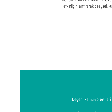
BURSA İZNİK Elektronik İhale ve El
etkinliğini arttırarak bireysel
Değerli Kamu Görevlileri 