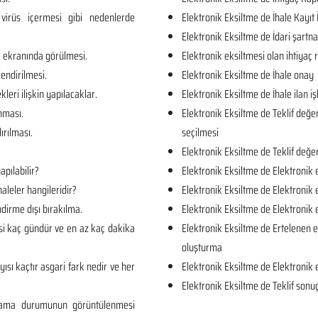
virüs içermesi gibi nedenlerde
Elektronik Eksiltme de İhale Kayıt 
Elektronik Eksiltme de İdari şartn
e ekranında görülmesi.
Elektronik eksiltmesi olan ihtiya
lendirilmesi.
Elektronik Eksiltme de İhale onay
kleri ilişkin yapılacaklar.
Elektronik Eksiltme de İhale ilan iş
unması.
Elektronik Eksiltme de Teklif değe
ırılması.
seçilmesi
Elektronik Eksiltme de Teklif değe
apılabilir?
Elektronik Eksiltme de Elektronik 
aleler hangileridir?
Elektronik Eksiltme de Elektronik 
dirme dışı bırakılma.
Elektronik Eksiltme de Elektronik
si kaç gündür ve en az kaç dakika
Elektronik Eksiltme de Ertelenen e
oluşturma
yısı kaçtır asgari fark nedir ve her
Elektronik Eksiltme de Elektronik 
Elektronik Eksiltme de Teklif sonuç
rlama durumunun görüntülenmesi