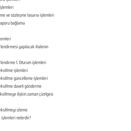
İşlemleri
ame ve sözleşme tasarısı işlemleri
ç raporu bağlama
lemleri
rlendirmesi yapılacak ihalenin
rlendirme 1. Oturum işlemleri
eksiltme işlemleri
eksiltme güncelleme işlemleri
 eksiltme daveti gönderme
ksiltmeye ilişkin zaman çizelgesi
eksiltmeyi izleme
 işlemleri nelerdir?