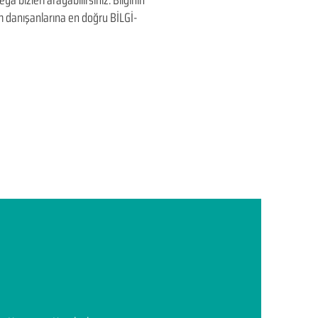
a bizleri arayabilirsiniz. Bilginin
üm danışanlarına en doğru BİLGİ-