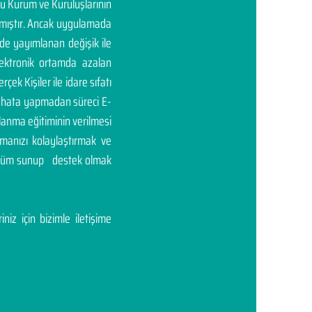
mu Kurum ve Kuruluşlarının
rtmıştır. Ancak uygulamada
'de yayımlanan değişik ile
elektronik ortamda azalan
rçek Kişiler ile idare sıfatı
ası hata yapmadan süreci E-
llanma eğitiminin verilmesi
manızı kolaylaştırmak ve
çözüm sunup destek olmak
niz için bizimle iletişime