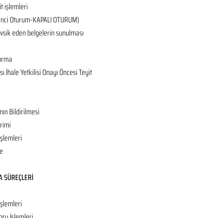
it işlemleri
 (2’nci Oturum-KAPALI OTURUM)
tevsik eden belgelerin sunulması
turma
 İhale Yetkilisi Onayı Öncesi Teyit
nın Bildirilmesi
rimi
İşlemleri
e
A SÜREÇLERİ
işlemleri
oru İşlemleri