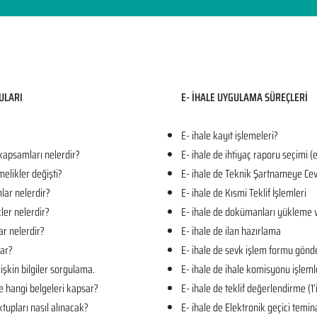
ULARI​
E- İHALE UYGULAMA SÜREÇLERİ
E- ihale kayıt işlemeleri?
 kapsamları nelerdir?
E- ihale de ihtiyaç raporu seçimi (
melikler değişti?
E- ihale de Teknik Şartnameye Cev
mlar nelerdir?
E- ihale de Kısmi Teklif İşlemleri
kler nelerdir?
E- ihale de dokümanları yükleme 
ar nelerdir?
E- ihale de ilan hazırlama
lar?
E- ihale de sevk işlem formu gön
işkin bilgiler sorgulama.
E- ihale de ihale komisyonu işleml
e hangi belgeleri kapsar?
E- ihale de teklif değerlendirme (1
tupları nasıl alınacak?
E- ihale de Elektronik geçici temin