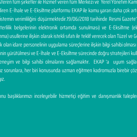
österen tüm şirketler ile Hizmet veren tüm Merkezi ve Yerel Yönetim Ka
endiren E-İhale ve E-Eksiltme platformu EKAP ile kamu yararı daha çok a
sistemin verimliliğini düşürmektedir.19/06/2018 tarihinde Resmi Gazete
yeterlilik belgelerinin elektronik ortamda sunulması) ve E-Eksiltme (
a) usullerine ilişkin olarak istekli sıfatı ile teklif verecek olan Tüzel ve Ge
cek olan idare personelinin uygulama süreçlerine ilişkin bilgi sahibi olm
inin yürütülmesi ve E-İhale ve E-Eksiltme sürecinde doğru stratejileri ku
deneyim ve bilgi sahibi olmalarını sağlamaktır. EKAP 'a uyum sağla
nız sorunlara, her biri konusunda uzman eğitmen kadromuzla birebir 
ız.
u başlıklarımızı inceleyebilir hizmetiçi eğitim ve danışmanlık talepleri