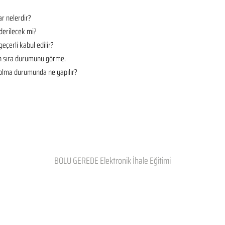
r nelerdir?
derilecek mi?
geçerli kabul edilir?
en sıra durumunu görme.
t olma durumunda ne yapılır?
BOLU GEREDE Elektronik İhale Eğitimi