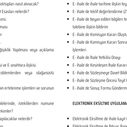
ktupları nasıl alınacak?
E- ihale de ihale tarihine ilişkin tey
t Esasları nelerdir?
E- ihale de teklif değerlendirme
kesi.
E- ihale de beyan edilen bilgileri 
ması.
talebine ilişkin bildirim
er
E- ihale de Komisyon Kararı Oluş
.
E- ihale de Komisyon Kararı Sonrası
işiklik Yapılması veya açıklama
İşlemleri
E- ihale de İhale Yetkilisi Onayı
i ve E-anahtara ilişkisi.
E- ihale de Kesinleşen İhale Kararı
roblemlerden veya olağanüstü
E- ihale de Sözleşmeye Davet Bildi
E- ihale de Sözleşme Öncesi Teyit 
in ertelenme işlemleri ve sorunun
E- ihale de Sonuç Formu Gönderm
lelerinde, isteklilerden numune
ELEKTRONİK EKSİLTME UYGULAM
ekenler?
apılacaklar nelerdir?
Elektronik Eksiltme de ihale kayıt 
sı.
Elektronik Eksiltme de İhtiyaç Rap