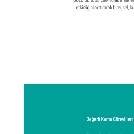
BOLU GEREDE Elektronik İhale ve El
etkinliğini arttırarak bireysel
Değerli Kamu Görevlileri 