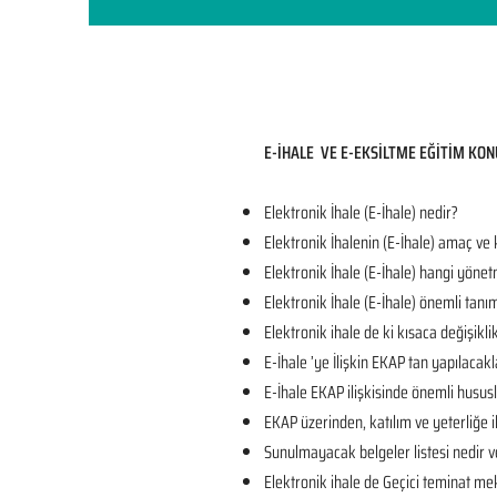
E-İHALE VE E-EKSİLTME EĞİTİM KON
Elektronik İhale (E-İhale) nedir?
Elektronik İhalenin (E-İhale) amaç ve
Elektronik İhale (E-İhale) hangi yönet
Elektronik İhale (E-İhale) önemli tanı
Elektronik ihale de ki kısaca değişikli
E-İhale ’ye İlişkin EKAP tan yapılacakl
E-İhale EKAP ilişkisinde önemli husus
EKAP üzerinden, katılım ve yeterliğe il
Sunulmayacak belgeler listesi nedir v
Elektronik ihale de Geçici teminat mek