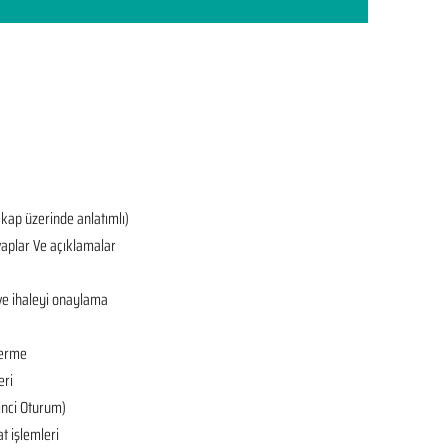
ekap üzerinde anlatımlı)
aplar Ve açıklamalar
ve ihaleyi onaylama
derme
eri
’inci Oturum)
at işlemleri