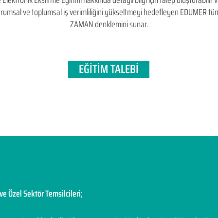
ektronik Eksiltme Eğitimi hakkında detaylı bilgi için talep oluşturabilir vey
, kurumsal ve toplumsal iş verimliliğini yükseltmeyi hedefleyen​ EDUMER t
ZAMAN denklemini sunar.
EĞİTİM TALEBİ
ve Özel Sektör Temsilcileri;