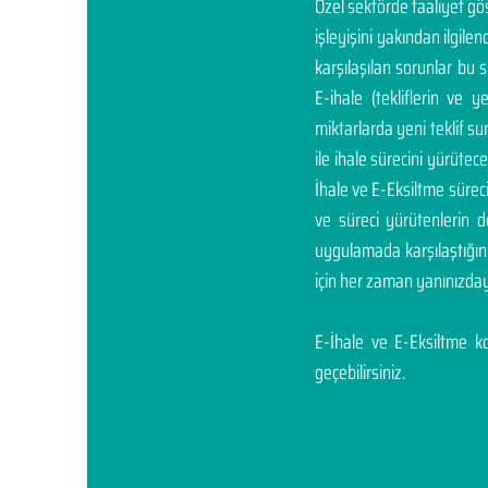
Özel sektörde faaliyet g
işleyişini yakından ilgil
karşılaşılan sorunlar bu 
E-ihale (tekliflerin ve 
miktarlarda yeni teklif sunm
ile ihale sürecini yürüte
İhale ve E-Eksiltme sürec
ve süreci yürütenlerin 
uygulamada karşılaştığı
için her zaman yanınızday
E-İhale ve E-Eksiltme kon
geçebilirsiniz.