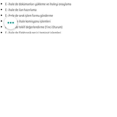
E- ihale de dokümanları yükleme ve ihaleyi onaylama
E- ihale de ilan hazırlama
E- ihale de sevk işlem formu gönderme
E- ihale de ihale komisyonu işlemleri
E- ihale de teklif değerlendirme (1’inci Oturum)
E- ihale de Elektronik geçici teminat işlemleri
E- ihale de ihale tarihine ilişkin teyit işlemleri
E- ihale de teklif değerlendirme (2’nci Oturum-KAPALI
OTURUM)
E- ihale de beyan edilen bilgileri tevsik eden belgelerin
sunulması talebine ilişkin bildirim
E- ihale de Komisyon Kararı Oluşturma
E- ihale de Komisyon Kararı Sonrası İhale Yetkilisi Onayı
Öncesi Teyit İşlemleri
E- ihale de İhale Yetkilisi Onayı
E- ihale de Kesinleşen İhale Kararının Bildirilmesi
E- ihale de Sözleşmeye Davet Bildirimi
E- ihale de Sözleşme Öncesi Teyit İşlemleri
E- ihale de Sonuç Formu Gönderme