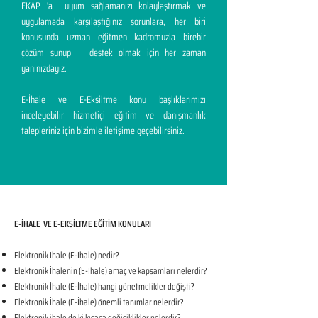
EKAP 'a uyum sağlamanızı kolaylaştırmak ve
uygulamada karşılaştığınız sorunlara, her biri
konusunda uzman eğitmen kadromuzla birebir
çözüm sunup destek olmak için her zaman
yanınızdayız.
E-İhale ve E-Eksiltme konu başlıklarımızı
inceleyebilir hizmetiçi eğitim ve danışmanlık
talepleriniz için bizimle iletişime geçebilirsiniz.
E-İHALE VE E-EKSİLTME EĞİTİM KONULARI​
Elektronik İhale (E-İhale) nedir?
Elektronik İhalenin (E-İhale) amaç ve kapsamları nelerdir?
Elektronik İhale (E-İhale) hangi yönetmelikler değişti?
Elektronik İhale (E-İhale) önemli tanımlar nelerdir?
Elektronik ihale de ki kısaca değişiklikler nelerdir?