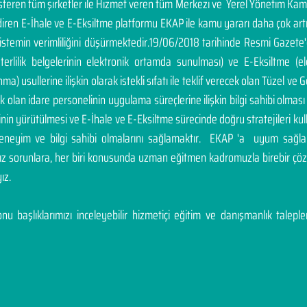
österen tüm şirketler ile Hizmet veren tüm Merkezi ve Yerel Yönetim Ka
endiren E-İhale ve E-Eksiltme platformu EKAP ile kamu yararı daha çok a
sistemin verimliliğini düşürmektedir.19/06/2018 tarihinde Resmi Gazete
yeterlilik belgelerinin elektronik ortamda sunulması) ve E-Eksiltme (
a) usullerine ilişkin olarak istekli sıfatı ile teklif verecek olan Tüzel ve Ge
cek olan idare personelinin uygulama süreçlerine ilişkin bilgi sahibi olm
inin yürütülmesi ve E-İhale ve E-Eksiltme sürecinde doğru stratejileri ku
deneyim ve bilgi sahibi olmalarını sağlamaktır. EKAP 'a uyum sağla
nız sorunlara, her biri konusunda uzman eğitmen kadromuzla birebir 
ız.
u başlıklarımızı inceleyebilir hizmetiçi eğitim ve danışmanlık talepleri