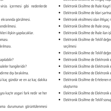
virüs içermesi gibi nedenlerde
Elektronik Eksiltme de İhale Kayıt 
Elektronik Eksiltme de İdari şartn
e ekranında görülmesi.
Elektronik eksiltmesi olan ihtiya
lendirilmesi.
Elektronik Eksiltme de İhale onay
kleri ilişkin yapılacaklar.
Elektronik Eksiltme de İhale ilan iş
unması.
Elektronik Eksiltme de Teklif değe
ırılması.
seçilmesi
Elektronik Eksiltme de Teklif değe
apılabilir?
Elektronik Eksiltme de Elektronik 
aleler hangileridir?
Elektronik Eksiltme de Elektronik 
dirme dışı bırakılma.
Elektronik Eksiltme de Elektronik
si kaç gündür ve en az kaç dakika
Elektronik Eksiltme de Ertelenen e
oluşturma
yısı kaçtır asgari fark nedir ve her
Elektronik Eksiltme de Elektronik 
Elektronik Eksiltme de Teklif sonuç
rlama durumunun görüntülenmesi