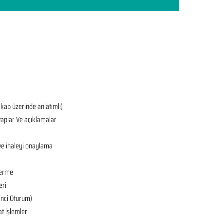
ekap üzerinde anlatımlı)
aplar Ve açıklamalar
ve ihaleyi onaylama
derme
eri
’inci Oturum)
at işlemleri