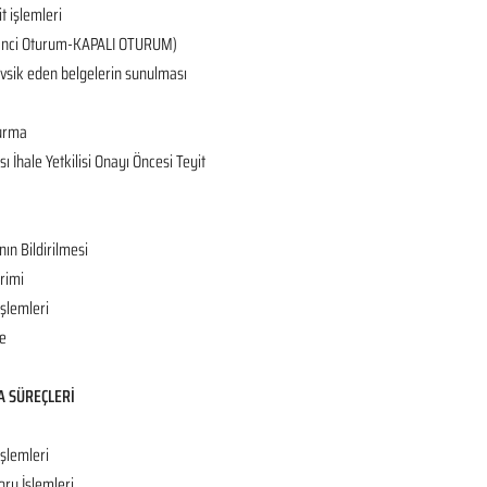
it işlemleri
 (2’nci Oturum-KAPALI OTURUM)
tevsik eden belgelerin sunulması
turma
 İhale Yetkilisi Onayı Öncesi Teyit
nın Bildirilmesi
rimi
İşlemleri
e
A SÜREÇLERİ
işlemleri
oru İşlemleri