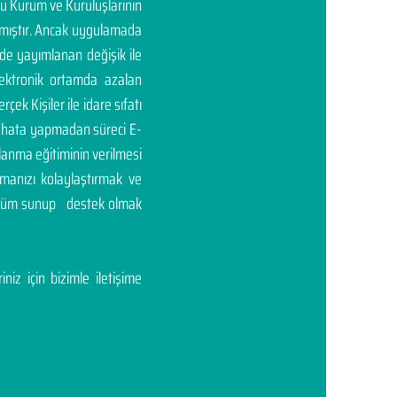
mu Kurum ve Kuruluşlarının
rtmıştır. Ancak uygulamada
'de yayımlanan değişik ile
elektronik ortamda azalan
rçek Kişiler ile idare sıfatı
ası hata yapmadan süreci E-
llanma eğitiminin verilmesi
manızı kolaylaştırmak ve
çözüm sunup destek olmak
niz için bizimle iletişime