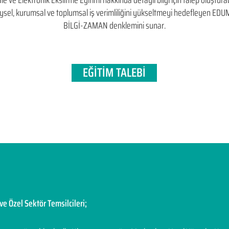
e Elektronik Eksiltme Eğitimi hakkında detaylı bilgi için talep oluşturabil
bireysel, kurumsal ve toplumsal iş verimliliğini yükseltmeyi hedefleyen​ 
BİLGİ-ZAMAN denklemini sunar.
EĞİTİM TALEBİ
ve Özel Sektör Temsilcileri;