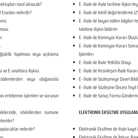
ktupları nasıl alınacak?
E- ihale de ihale tarihine ilişkin tey
t Esasları nelerdir?
E- ihale de teklif değerlendirme
kesi.
E- ihale de beyan edilen bilgileri 
ması.
talebine ilişkin bildirim
er
E- ihale de Komisyon Kararı Oluş
.
E- ihale de Komisyon Kararı Sonrası
işiklik Yapılması veya açıklama
İşlemleri
E- ihale de İhale Yetkilisi Onayı
i ve E-anahtara ilişkisi.
E- ihale de Kesinleşen İhale Kararı
roblemlerden veya olağanüstü
E- ihale de Sözleşmeye Davet Bildi
E- ihale de Sözleşme Öncesi Teyit 
in ertelenme işlemleri ve sorunun
E- ihale de Sonuç Formu Gönderm
lelerinde, isteklilerden numune
ELEKTRONİK EKSİLTME UYGULAM
ekenler?
apılacaklar nelerdir?
Elektronik Eksiltme de ihale kayıt 
sı.
Elektronik Eksiltme de İhtiyaç Rap