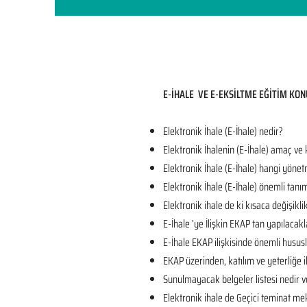
E-İHALE VE E-EKSİLTME EĞİTİM KON
Elektronik İhale (E-İhale) nedir?
Elektronik İhalenin (E-İhale) amaç ve
Elektronik İhale (E-İhale) hangi yönet
Elektronik İhale (E-İhale) önemli tanı
Elektronik ihale de ki kısaca değişikli
E-İhale ’ye İlişkin EKAP tan yapılacakl
E-İhale EKAP ilişkisinde önemli husus
EKAP üzerinden, katılım ve yeterliğe il
Sunulmayacak belgeler listesi nedir v
Elektronik ihale de Geçici teminat mek