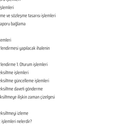
İşlemleri
ame ve sözleşme tasarısı işlemleri
ç raporu bağlama
lemleri
rlendirmesi yapılacak ihalenin
rlendirme 1. Oturum işlemleri
eksiltme işlemleri
eksiltme güncelleme işlemleri
 eksiltme daveti gönderme
ksiltmeye ilişkin zaman çizelgesi
eksiltmeyi izleme
 işlemleri nelerdir?