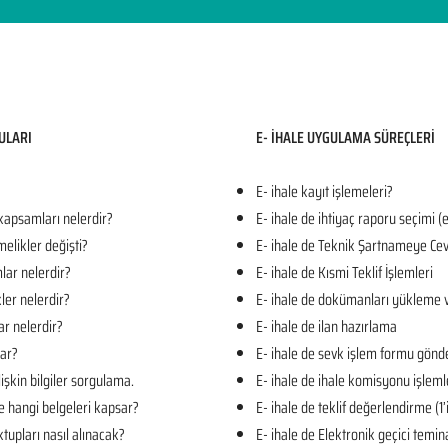
ULARI​
E- İHALE UYGULAMA SÜREÇLERİ
E- ihale kayıt işlemeleri?
 kapsamları nelerdir?
E- ihale de ihtiyaç raporu seçimi (
melikler değişti?
E- ihale de Teknik Şartnameye Cev
mlar nelerdir?
E- ihale de Kısmi Teklif İşlemleri
kler nelerdir?
E- ihale de dokümanları yükleme 
ar nelerdir?
E- ihale de ilan hazırlama
lar?
E- ihale de sevk işlem formu gön
işkin bilgiler sorgulama.
E- ihale de ihale komisyonu işleml
e hangi belgeleri kapsar?
E- ihale de teklif değerlendirme (1
tupları nasıl alınacak?
E- ihale de Elektronik geçici temin