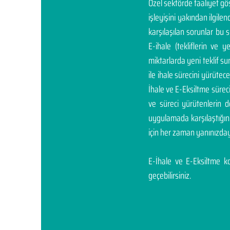
Özel sektörde faaliyet g
işleyişini yakından ilgil
karşılaşılan sorunlar bu 
E-ihale (tekliflerin ve 
miktarlarda yeni teklif sunm
ile ihale sürecini yürüte
İhale ve E-Eksiltme sürec
ve süreci yürütenlerin 
uygulamada karşılaştığı
için her zaman yanınızday
E-İhale ve E-Eksiltme kon
geçebilirsiniz.