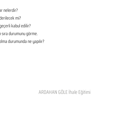
r nelerdir?
derilecek mi?
geçerli kabul edilir?
en sıra durumunu görme.
t olma durumunda ne yapılır?
ARDAHAN GÖLE İhale Eğitimi