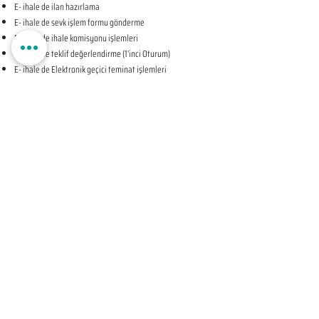
E- ihale de ilan hazırlama
E- ihale de sevk işlem formu gönderme
E- ihale de ihale komisyonu işlemleri
E- ihale de teklif değerlendirme (1’inci Oturum)
E- ihale de Elektronik geçici teminat işlemleri
E- ihale de ihale tarihine ilişkin teyit işlemleri
E- ihale de teklif değerlendirme (2’nci Oturum-KAPALI
OTURUM)
E- ihale de beyan edilen bilgileri tevsik eden belgelerin
sunulması talebine ilişkin bildirim
E- ihale de Komisyon Kararı Oluşturma
E- ihale de Komisyon Kararı Sonrası İhale Yetkilisi Onayı
Öncesi Teyit İşlemleri
E- ihale de İhale Yetkilisi Onayı
E- ihale de Kesinleşen İhale Kararının Bildirilmesi
E- ihale de Sözleşmeye Davet Bildirimi
E- ihale de Sözleşme Öncesi Teyit İşlemleri
E- ihale de Sonuç Formu Gönderme
ELEKTRONİK EKSİLTME UYGULAMA SÜREÇLERİ