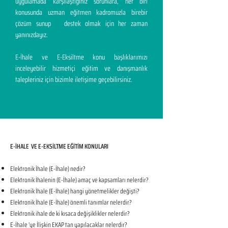
uygulamada karşılaştığınız sorunlara, her biri
konusunda uzman eğitmen kadromuzla birebir
çözüm sunup destek olmak için her zaman
yanınızdayız.
E-İhale ve E-Eksiltme konu başlıklarımızı
inceleyebilir hizmetiçi eğitim ve danışmanlık
talepleriniz için bizimle iletişime geçebilirsiniz.
E-İHALE VE E-EKSİLTME EĞİTİM KONULARI​
Elektronik İhale (E-İhale) nedir?
Elektronik İhalenin (E-İhale) amaç ve kapsamları nelerdir?
Elektronik İhale (E-İhale) hangi yönetmelikler değişti?
Elektronik İhale (E-İhale) önemli tanımlar nelerdir?
Elektronik ihale de ki kısaca değişiklikler nelerdir?
E-İhale ’ye İlişkin EKAP tan yapılacaklar nelerdir?