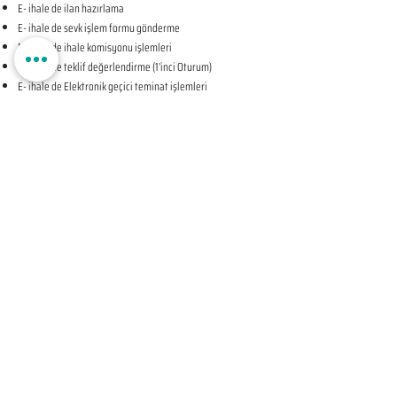
E- ihale de ilan hazırlama
E- ihale de sevk işlem formu gönderme
E- ihale de ihale komisyonu işlemleri
E- ihale de teklif değerlendirme (1’inci Oturum)
E- ihale de Elektronik geçici teminat işlemleri
E- ihale de ihale tarihine ilişkin teyit işlemleri
E- ihale de teklif değerlendirme (2’nci Oturum-KAPALI
OTURUM)
E- ihale de beyan edilen bilgileri tevsik eden belgelerin
sunulması talebine ilişkin bildirim
E- ihale de Komisyon Kararı Oluşturma
E- ihale de Komisyon Kararı Sonrası İhale Yetkilisi Onayı
Öncesi Teyit İşlemleri
E- ihale de İhale Yetkilisi Onayı
E- ihale de Kesinleşen İhale Kararının Bildirilmesi
E- ihale de Sözleşmeye Davet Bildirimi
E- ihale de Sözleşme Öncesi Teyit İşlemleri
E- ihale de Sonuç Formu Gönderme
ELEKTRONİK EKSİLTME UYGULAMA SÜREÇLERİ