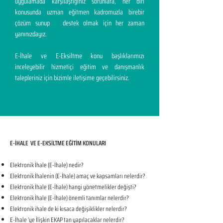
uygulamada karşılaştığınız sorunlara, her biri
konusunda uzman eğitmen kadromuzla birebir
çözüm sunup destek olmak için her zaman
yanınızdayız.
E-İhale ve E-Eksiltme konu başlıklarımızı
inceleyebilir hizmetiçi eğitim ve danışmanlık
talepleriniz için bizimle iletişime geçebilirsiniz.
E-İHALE VE E-EKSİLTME EĞİTİM KONULARI​
Elektronik İhale (E-İhale) nedir?
Elektronik İhalenin (E-İhale) amaç ve kapsamları nelerdir?
Elektronik İhale (E-İhale) hangi yönetmelikler değişti?
Elektronik İhale (E-İhale) önemli tanımlar nelerdir?
Elektronik ihale de ki kısaca değişiklikler nelerdir?
E-İhale ’ye İlişkin EKAP tan yapılacaklar nelerdir?