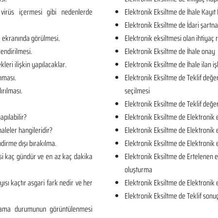
virüs içermesi gibi nedenlerde
Elektronik Eksiltme de İhale Kayıt 
Elektronik Eksiltme de İdari şartn
e ekranında görülmesi.
Elektronik eksiltmesi olan ihtiya
lendirilmesi.
Elektronik Eksiltme de İhale onay
kleri ilişkin yapılacaklar.
Elektronik Eksiltme de İhale ilan iş
unması.
Elektronik Eksiltme de Teklif değe
ırılması.
seçilmesi
Elektronik Eksiltme de Teklif değe
apılabilir?
Elektronik Eksiltme de Elektronik 
aleler hangileridir?
Elektronik Eksiltme de Elektronik 
dirme dışı bırakılma.
Elektronik Eksiltme de Elektronik
si kaç gündür ve en az kaç dakika
Elektronik Eksiltme de Ertelenen e
oluşturma
yısı kaçtır asgari fark nedir ve her
Elektronik Eksiltme de Elektronik 
Elektronik Eksiltme de Teklif sonuç
rlama durumunun görüntülenmesi