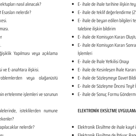
ktupları nasıl alınacak?
E- ihale de ihale tarihine ilişkin tey
t Esasları nelerdir?
E- ihale de teklif değerlendirme
kesi.
E- ihale de beyan edilen bilgileri 
ması.
talebine ilişkin bildirim
er
E- ihale de Komisyon Kararı Oluş
.
E- ihale de Komisyon Kararı Sonrası
işiklik Yapılması veya açıklama
İşlemleri
E- ihale de İhale Yetkilisi Onayı
i ve E-anahtara ilişkisi.
E- ihale de Kesinleşen İhale Kararı
roblemlerden veya olağanüstü
E- ihale de Sözleşmeye Davet Bildi
E- ihale de Sözleşme Öncesi Teyit 
in ertelenme işlemleri ve sorunun
E- ihale de Sonuç Formu Gönderm
lelerinde, isteklilerden numune
ELEKTRONİK EKSİLTME UYGULAM
ekenler?
apılacaklar nelerdir?
Elektronik Eksiltme de ihale kayıt 
sı.
Elektronik Eksiltme de İhtiyaç Rap