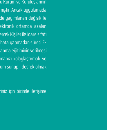
mu Kurum ve Kuruluşlarının
rtmıştır. Ancak uygulamada
'de yayımlanan değişik ile
elektronik ortamda azalan
rçek Kişiler ile idare sıfatı
ası hata yapmadan süreci E-
llanma eğitiminin verilmesi
manızı kolaylaştırmak ve
çözüm sunup destek olmak
niz için bizimle iletişime