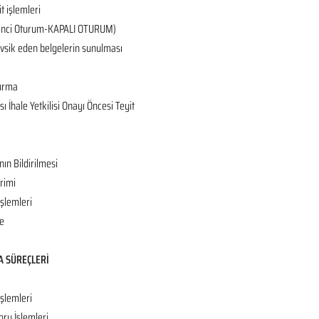
it işlemleri
 (2’nci Oturum-KAPALI OTURUM)
tevsik eden belgelerin sunulması
turma
 İhale Yetkilisi Onayı Öncesi Teyit
nın Bildirilmesi
rimi
İşlemleri
e
A SÜREÇLERİ
işlemleri
oru İşlemleri