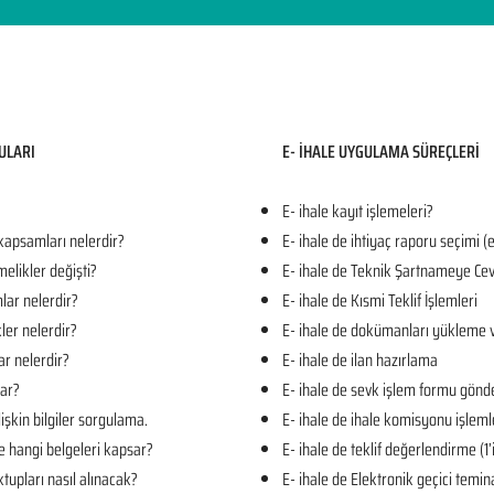
ULARI​
E- İHALE UYGULAMA SÜREÇLERİ
E- ihale kayıt işlemeleri?
 kapsamları nelerdir?
E- ihale de ihtiyaç raporu seçimi (
melikler değişti?
E- ihale de Teknik Şartnameye Cev
mlar nelerdir?
E- ihale de Kısmi Teklif İşlemleri
kler nelerdir?
E- ihale de dokümanları yükleme 
ar nelerdir?
E- ihale de ilan hazırlama
lar?
E- ihale de sevk işlem formu gön
işkin bilgiler sorgulama.
E- ihale de ihale komisyonu işleml
e hangi belgeleri kapsar?
E- ihale de teklif değerlendirme (1
tupları nasıl alınacak?
E- ihale de Elektronik geçici temin