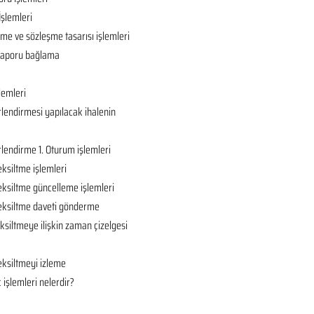
İşlemleri
ame ve sözleşme tasarısı işlemleri
ç raporu bağlama
lemleri
rlendirmesi yapılacak ihalenin
rlendirme 1. Oturum işlemleri
eksiltme işlemleri
eksiltme güncelleme işlemleri
 eksiltme daveti gönderme
ksiltmeye ilişkin zaman çizelgesi
eksiltmeyi izleme
 işlemleri nelerdir?