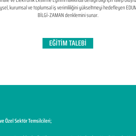
 ve Elektronik Eksiltme Eğitimi hakkında detaylı bilgi için talep oluşturab
bireysel, kurumsal ve toplumsal iş verimliliğini yükseltmeyi hedefleyen​ 
BİLGİ-ZAMAN denklemini sunar.
EĞİTİM TALEBİ
ve Özel Sektör Temsilcileri;