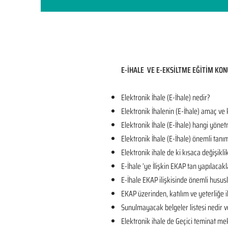
E-İHALE VE E-EKSİLTME EĞİTİM KON
Elektronik İhale (E-İhale) nedir?
Elektronik İhalenin (E-İhale) amaç ve
Elektronik İhale (E-İhale) hangi yönet
Elektronik İhale (E-İhale) önemli tanı
Elektronik ihale de ki kısaca değişikli
E-İhale ’ye İlişkin EKAP tan yapılacakl
E-İhale EKAP ilişkisinde önemli husus
EKAP üzerinden, katılım ve yeterliğe il
Sunulmayacak belgeler listesi nedir v
Elektronik ihale de Geçici teminat mek