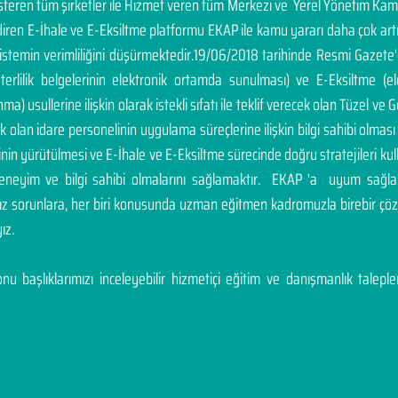
österen tüm şirketler ile Hizmet veren tüm Merkezi ve Yerel Yönetim Ka
endiren E-İhale ve E-Eksiltme platformu EKAP ile kamu yararı daha çok a
sistemin verimliliğini düşürmektedir.19/06/2018 tarihinde Resmi Gazete
yeterlilik belgelerinin elektronik ortamda sunulması) ve E-Eksiltme (
a) usullerine ilişkin olarak istekli sıfatı ile teklif verecek olan Tüzel ve Ge
cek olan idare personelinin uygulama süreçlerine ilişkin bilgi sahibi olm
inin yürütülmesi ve E-İhale ve E-Eksiltme sürecinde doğru stratejileri ku
deneyim ve bilgi sahibi olmalarını sağlamaktır. EKAP 'a uyum sağla
nız sorunlara, her biri konusunda uzman eğitmen kadromuzla birebir 
ız.
u başlıklarımızı inceleyebilir hizmetiçi eğitim ve danışmanlık talepleri