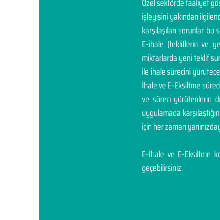
Özel sektörde faaliyet g
işleyişini yakından ilgil
karşılaşılan sorunlar bu 
E-ihale (tekliflerin ve 
miktarlarda yeni teklif sunm
ile ihale sürecini yürüte
İhale ve E-Eksiltme sürec
ve süreci yürütenlerin 
uygulamada karşılaştığı
için her zaman yanınızday
E-İhale ve E-Eksiltme kon
geçebilirsiniz.