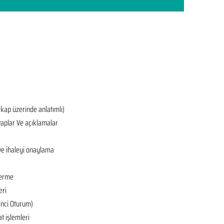
ekap üzerinde anlatımlı)
aplar Ve açıklamalar
ve ihaleyi onaylama
derme
eri
’inci Oturum)
at işlemleri