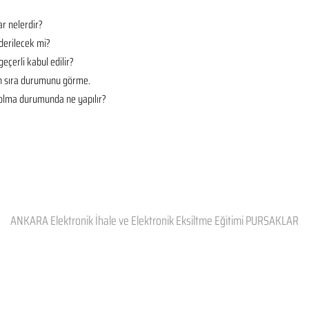
r nelerdir?
derilecek mi?
geçerli kabul edilir?
en sıra durumunu görme.
t olma durumunda ne yapılır?
ANKARA Elektronik İhale ve Elektronik Eksiltme Eğitimi PURSAKLAR