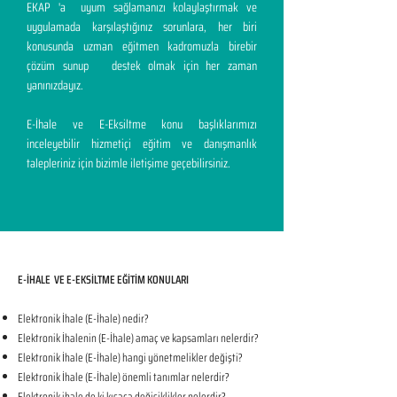
EKAP 'a uyum sağlamanızı kolaylaştırmak ve
uygulamada karşılaştığınız sorunlara, her biri
konusunda uzman eğitmen kadromuzla birebir
çözüm sunup destek olmak için her zaman
yanınızdayız.
E-İhale ve E-Eksiltme konu başlıklarımızı
inceleyebilir hizmetiçi eğitim ve danışmanlık
talepleriniz için bizimle iletişime geçebilirsiniz.
E-İHALE VE E-EKSİLTME EĞİTİM KONULARI​
Elektronik İhale (E-İhale) nedir?
Elektronik İhalenin (E-İhale) amaç ve kapsamları nelerdir?
Elektronik İhale (E-İhale) hangi yönetmelikler değişti?
Elektronik İhale (E-İhale) önemli tanımlar nelerdir?
Elektronik ihale de ki kısaca değişiklikler nelerdir?