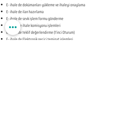
E- ihale de dokümanları yükleme ve ihaleyi onaylama
E- ihale de ilan hazırlama
E- ihale de sevk işlem formu gönderme
E- ihale de ihale komisyonu işlemleri
E- ihale de teklif değerlendirme (1’inci Oturum)
E- ihale de Elektronik geçici teminat işlemleri
E- ihale de ihale tarihine ilişkin teyit işlemleri
E- ihale de teklif değerlendirme (2’nci Oturum-KAPALI
OTURUM)
E- ihale de beyan edilen bilgileri tevsik eden belgelerin
sunulması talebine ilişkin bildirim
E- ihale de Komisyon Kararı Oluşturma
E- ihale de Komisyon Kararı Sonrası İhale Yetkilisi Onayı
Öncesi Teyit İşlemleri
E- ihale de İhale Yetkilisi Onayı
E- ihale de Kesinleşen İhale Kararının Bildirilmesi
E- ihale de Sözleşmeye Davet Bildirimi
E- ihale de Sözleşme Öncesi Teyit İşlemleri
E- ihale de Sonuç Formu Gönderme