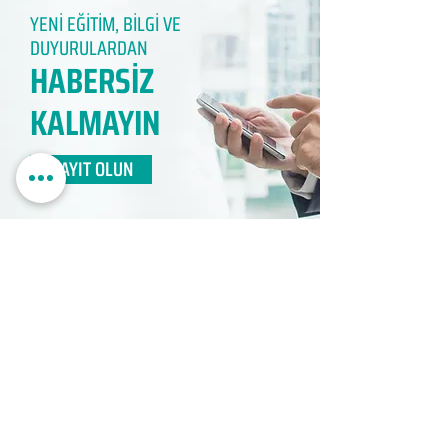
YENİ EĞİTİM, BİLGİ VE
DUYURULARDAN
HABERSİZ
KALMAYIN​
KAYIT OLUN
EDUMER
MÜŞTERİ HİZMETLERİ
0850 888 24 24​
surdurulebilir.info