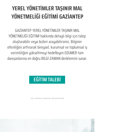
YEREL YÖNETİMLER TAŞINIR MAL
YÖNETMELİĞİ EĞİTİMİ GAZİANTEP
GAZİANTEP YEREL YÖNETİMLER TAŞINIR MAL
YÖNETMELİĞİ EĞİTİMİ hakkında detaylı bilgi için talep
oluşturabilir veya bizleri arayabilirsiniz. Bilginin
etkinliğini arttırarak bireysel, kurumsal ve toplumsal iş
verimliliğini yükseltmeyi hedefleyen​ EDUMER tüm
danışanlarına en doğru BİLGİ-ZAMAN denklemini sunar.
EĞİTİM TALEBİ
YEREL YÖNETİMLER TAŞINIR MAL YÖNETMELİĞİ EĞİTİMİ