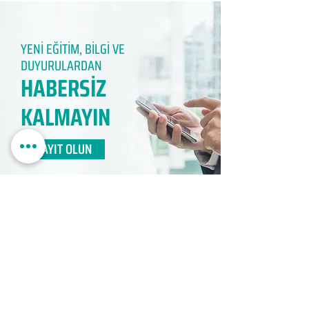
YENİ EĞİTİM, BİLGİ VE
DUYURULARDAN
HABERSİZ
KALMAYIN​
KAYIT OLUN
EDUMER
MÜŞTERİ HİZMETLERİ
0850 888 24 24​