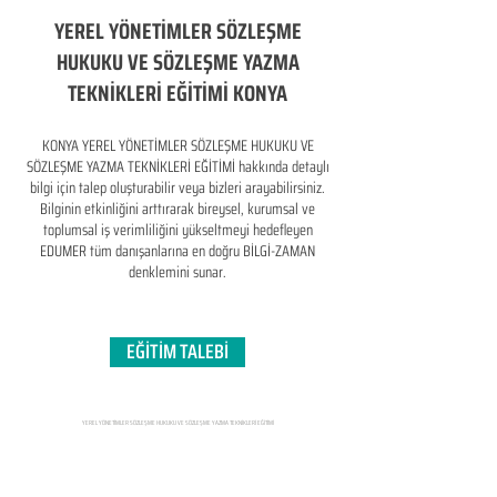
YEREL YÖNETİMLER SÖZLEŞME
HUKUKU VE SÖZLEŞME YAZMA
TEKNİKLERİ EĞİTİMİ KONYA
KONYA YEREL YÖNETİMLER SÖZLEŞME HUKUKU VE
SÖZLEŞME YAZMA TEKNİKLERİ EĞİTİMİ hakkında detaylı
bilgi için talep oluşturabilir veya bizleri arayabilirsiniz.
Bilginin etkinliğini arttırarak bireysel, kurumsal ve
toplumsal iş verimliliğini yükseltmeyi hedefleyen​
EDUMER tüm danışanlarına en doğru BİLGİ-ZAMAN
denklemini sunar.
EĞİTİM TALEBİ
YEREL YÖNETİMLER SÖZLEŞME HUKUKU VE SÖZLEŞME YAZMA TEKNİKLERİ EĞİTİMİ