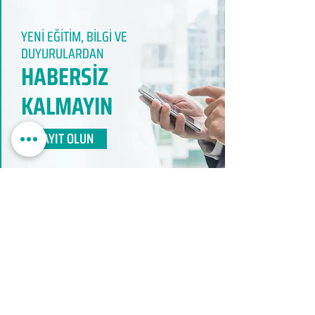
YENİ EĞİTİM, BİLGİ VE
DUYURULARDAN
HABERSİZ
KALMAYIN​
KAYIT OLUN
EDUMER
MÜŞTERİ HİZMETLERİ
0850 888 24 24​