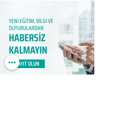
YENİ EĞİTİM, BİLGİ VE
DUYURULARDAN
HABERSİZ
KALMAYIN​
KAYIT OLUN
EDUMER
MÜŞTERİ HİZMETLERİ
0850 888 24 24​