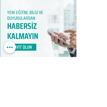
YENİ EĞİTİM, BİLGİ VE
DUYURULARDAN
HABERSİZ
KALMAYIN​
KAYIT OLUN
EDUMER
MÜŞTERİ HİZMETLERİ
0850 888 24 24​