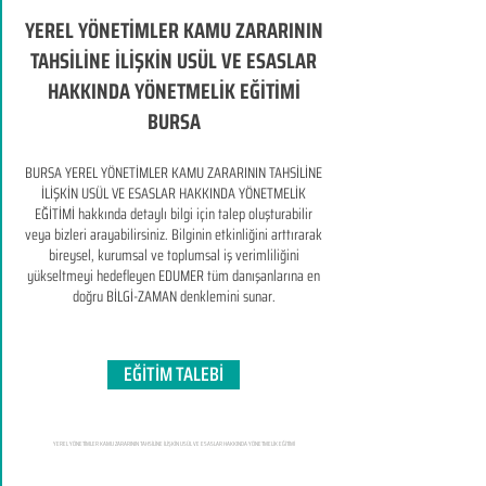
YEREL YÖNETİMLER KAMU ZARARININ
TAHSİLİNE İLİŞKİN USÜL VE ESASLAR
HAKKINDA YÖNETMELİK EĞİTİMİ
BURSA
BURSA YEREL YÖNETİMLER KAMU ZARARININ TAHSİLİNE
İLİŞKİN USÜL VE ESASLAR HAKKINDA YÖNETMELİK
EĞİTİMİ hakkında detaylı bilgi için talep oluşturabilir
veya bizleri arayabilirsiniz. Bilginin etkinliğini arttırarak
bireysel, kurumsal ve toplumsal iş verimliliğini
yükseltmeyi hedefleyen​ EDUMER tüm danışanlarına en
doğru BİLGİ-ZAMAN denklemini sunar.
EĞİTİM TALEBİ
YEREL YÖNETİMLER KAMU ZARARININ TAHSİLİNE İLİŞKİN USÜL VE ESASLAR HAKKINDA YÖNETMELİK EĞİTİMİ