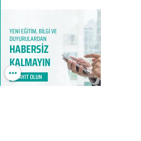
YENİ EĞİTİM, BİLGİ VE
DUYURULARDAN
HABERSİZ
KALMAYIN​
KAYIT OLUN
EDUMER
MÜŞTERİ HİZMETLERİ
0850 888 24 24​