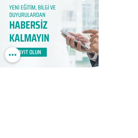
YENİ EĞİTİM, BİLGİ VE
DUYURULARDAN
HABERSİZ
KALMAYIN​
KAYIT OLUN
EDUMER
MÜŞTERİ HİZMETLERİ
0850 888 24 24​
surdurulebilir.info