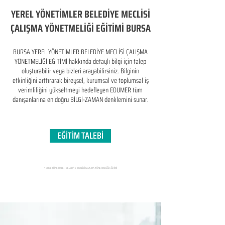
YEREL YÖNETİMLER BELEDİYE MECLİSİ
ÇALIŞMA YÖNETMELİĞİ EĞİTİMİ BURSA
BURSA YEREL YÖNETİMLER BELEDİYE MECLİSİ ÇALIŞMA
YÖNETMELİĞİ EĞİTİMİ hakkında detaylı bilgi için talep
oluşturabilir veya bizleri arayabilirsiniz. Bilginin
etkinliğini arttırarak bireysel, kurumsal ve toplumsal iş
verimliliğini yükseltmeyi hedefleyen​ EDUMER tüm
danışanlarına en doğru BİLGİ-ZAMAN denklemini sunar.
EĞİTİM TALEBİ
YEREL YÖNETİMLER BELEDİYE MECLİSİ ÇALIŞMA YÖNETMELİĞİ EĞİTİMİ