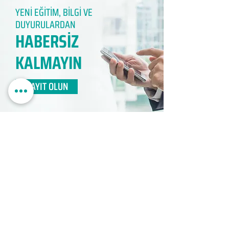
YENİ EĞİTİM, BİLGİ VE
DUYURULARDAN
HABERSİZ
KALMAYIN​
KAYIT OLUN
EDUMER
MÜŞTERİ HİZMETLERİ
0850 888 24 24​
surdurulebilir.info