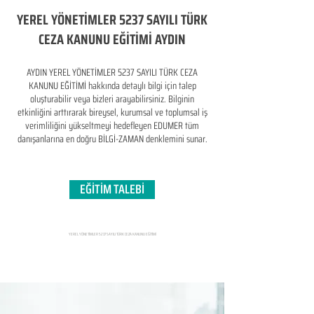
YEREL YÖNETİMLER 5237 SAYILI TÜRK
CEZA KANUNU EĞİTİMİ AYDIN
AYDIN YEREL YÖNETİMLER 5237 SAYILI TÜRK CEZA
KANUNU EĞİTİMİ hakkında detaylı bilgi için talep
oluşturabilir veya bizleri arayabilirsiniz. Bilginin
etkinliğini arttırarak bireysel, kurumsal ve toplumsal iş
verimliliğini yükseltmeyi hedefleyen​ EDUMER tüm
danışanlarına en doğru BİLGİ-ZAMAN denklemini sunar.
EĞİTİM TALEBİ
YEREL YÖNETİMLER 5237 SAYILI TÜRK CEZA KANUNU EĞİTİMİ