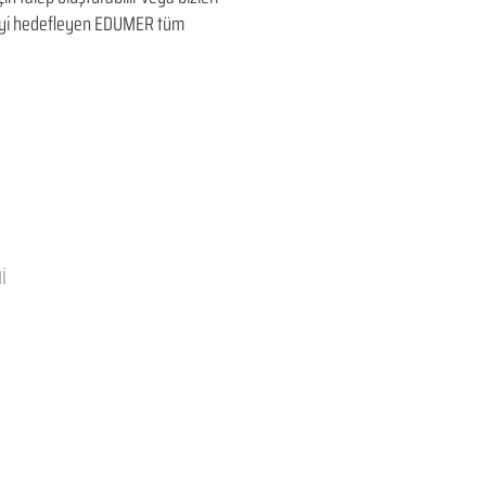
ltmeyi hedefleyen​ EDUMER tüm
İ