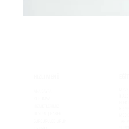
EĞİ
HIZLI MENÜ
MEVZ
ANA SAYFA
İHALE
KURUMSAL
ELEKT
HİZMETLERİMİZ
KİŞİS
DUYURU | HABER
MEDYA
SÜRDÜRÜLEBİLİRLİK
TARIM
SÜRDÜ
İLETİŞİM