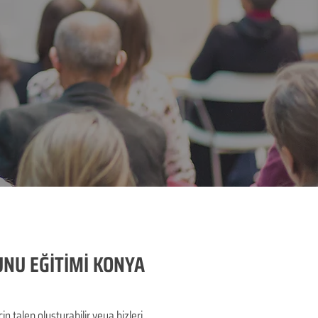
UNU EĞİTİMİ KONYA
alep oluşturabilir veya bizleri