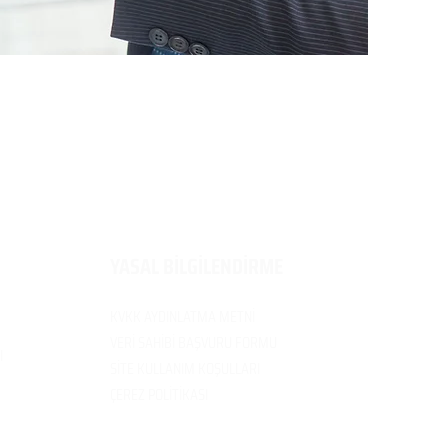
​YASAL BİLGİLENDİRME
KVKK AYDINLATMA METNİ
VERİ SAH
İBİ BAŞVURU FORMU
I
SİTE KULLANIM
KOŞULLARI
ÇEREZ POLİTİK
ASI