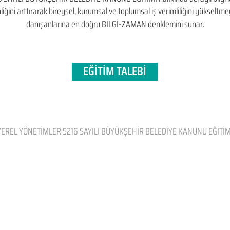
kinliğini arttırarak bireysel, kurumsal ve toplumsal iş verimliliğini yükse
danışanlarına en doğru BİLGİ-ZAMAN denklemini sunar.
EĞİTİM TALEBİ
YEREL YÖNETİMLER 5216 SAYILI BÜYÜKŞEHİR BELEDİYE KANUNU EĞİTİM