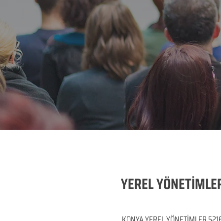
YEREL YÖNETİMLER
KONYA YEREL YÖNETİMLER 5216 SA