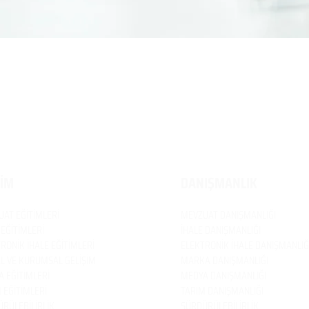
TİM
DANIŞMANLIK
UAT
EĞİTİMLERİ
MEVZUAT
DANIŞMANLIĞI
 EĞİTİMLERİ
İHALE DANIŞMANLIĞI
RONİK İHALE EĞİTİMLERİ
ELEKTRONİK İHALE DANIŞMANLIĞ
EL VE KURUMSAL GELİŞİM
MARKA DANIŞMANLIĞI
 EĞİTİMLERİ
MEDYA DANIŞMANLIĞI
 EĞİTİMLERİ
TARIM DANIŞMANLIĞI
RÜLEBİLİRLİK
SÜRDÜRÜLEBİLİRLİK