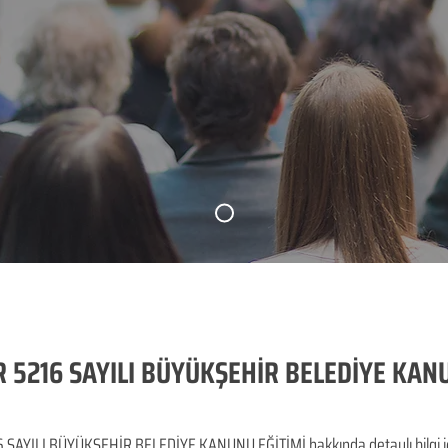
 5216 SAYILI BÜYÜKŞEHİR BELEDİYE KAN
YILI BÜYÜKŞEHİR BELEDİYE KANUNU EĞİTİMİ hakkında detaylı bilgi için t