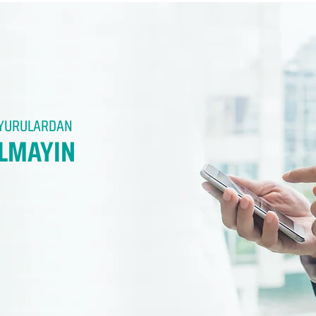
DUYURULARDAN
LMAYIN​