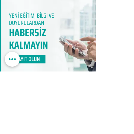
YENİ EĞİTİM, BİLGİ VE
DUYURULARDAN
HABERSİZ
KALMAYIN​
KAYIT OLUN
EDUMER
MÜŞTERİ HİZMETLERİ
0850 888 24 24​