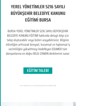
YEREL YÖNETİMLER 5216 SAYILI
BÜYÜKŞEHİR BELEDİYE KANUNU
EĞİTİMİ BURSA
BURSA YEREL YÖNETİMLER 5216 SAYILI BÜYÜKŞEHİR
BELEDİYE KANUNU EĞİTİMİ hakkında detaylı bilgi için
talep oluşturabilir veya bizleri arayabilirsiniz. Bilginin
etkinliğini arttırarak bireysel, kurumsal ve toplumsal iş
verimliliğini yükseltmeyi hedefleyen​ EDUMER tüm
danışanlarına en doğru BİLGİ-ZAMAN denklemini sunar.
EĞİTİM TALEBİ
YEREL YÖNETİMLER 5216 SAYILI BÜYÜKŞEHİR BELEDİYE KANUNU EĞİTİMİ