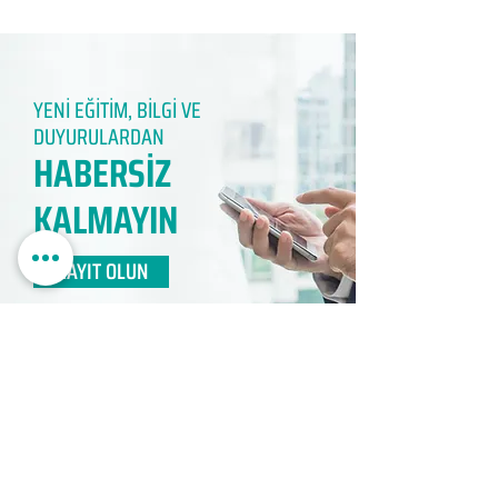
YENİ EĞİTİM, BİLGİ VE
DUYURULARDAN
HABERSİZ
KALMAYIN​
KAYIT OLUN
EDUMER
MÜŞTERİ HİZMETLERİ
0850 888 24 24​