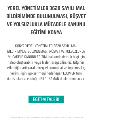
YEREL YÖNETİMLER 3628 SAYILI MAL
BİLDİRİMİNDE BULUNULMASI, RÜŞVET
VE YOLSUZLUKLA MÜCADELE KANUNU
EĞİTİMİ KONYA
KONYA YEREL YÖNETİMLER 3628 SAYILI MAL
BİLDİRİMİNDE BULUNULMASI, RÜŞVET VE YOLSUZLUKLA
MÜCADELE KANUNU EĞİTİMİ hakkında detaylı bilgi için
talep oluşturabilir veya bizleri arayabilirsiniz. Bilginin
etkinliğini arttırarak bireysel, kurumsal ve toplumsal iş
verimliliğini yükseltmeyi hedefleyen​ EDUMER tüm
danışanlarına en doğru BİLGİ-ZAMAN denklemini sunar.
EĞİTİM TALEBİ
YEREL YÖNETİMLER 3628 SAYILI MAL BİLDİRİMİNDE BULUNULMASI, RÜŞVET VE YOLSUZLUKLA MÜCADELE KANUNU EĞİTİMİ