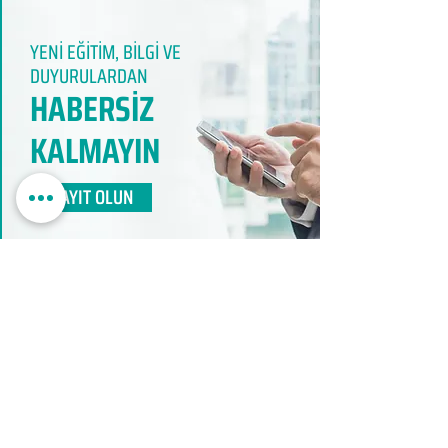
YENİ EĞİTİM, BİLGİ VE
DUYURULARDAN
HABERSİZ
KALMAYIN​
KAYIT OLUN
EDUMER
MÜŞTERİ HİZMETLERİ
0850 888 24 24​