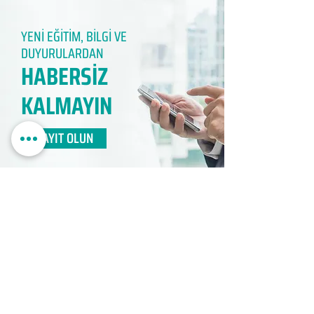
YENİ EĞİTİM, BİLGİ VE
DUYURULARDAN
HABERSİZ
KALMAYIN​
KAYIT OLUN
EDUMER
MÜŞTERİ HİZMETLERİ
0850 888 24 24​