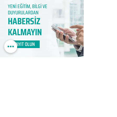
YENİ EĞİTİM, BİLGİ VE
DUYURULARDAN
HABERSİZ
KALMAYIN​
KAYIT OLUN
EDUMER
MÜŞTERİ HİZMETLERİ
0850 888 24 24​
surdurulebilir.info