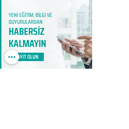
YENİ EĞİTİM, BİLGİ VE
DUYURULARDAN
HABERSİZ
KALMAYIN​
KAYIT OLUN
EDUMER
MÜŞTERİ HİZMETLERİ
0850 888 24 24​