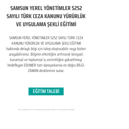
SAMSUN YEREL YÖNETİMLER 5252
SAYILI TÜRK CEZA KANUNU YÜRÜRLÜK
VE UYGULAMA ŞEKLİ EĞİTİMİ
SAMSUN YEREL YÖNETİMLER 5252 SAYILI TÜRK CEZA
KANUNU YÜRÜRLÜK VE UYGULAMA ŞEKLİ EĞİTİMİ
hakkında detaylı bilgi için talep oluşturabilir veya bizleri
arayabilirsiniz. Bilginin etkinliğini arttırarak bireysel,
kurumsal ve toplumsal iş verimliliğini yükseltmeyi
hedefleyen​ EDUMER tüm danışanlarına en doğru BİLGİ-
ZAMAN denklemini sunar.
EĞİTİM TALEBİ
YEREL YÖNETİMLER 5252 SAYILI TÜRK CEZA KANUNU YÜRÜRLÜK VE UYGULAMA ŞEKLİ EĞİTİMİ