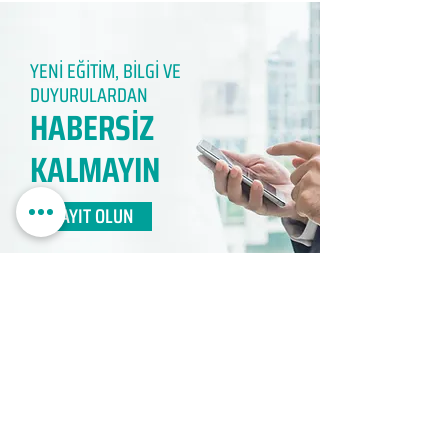
YENİ EĞİTİM, BİLGİ VE
DUYURULARDAN
HABERSİZ
KALMAYIN​
KAYIT OLUN
EDUMER
MÜŞTERİ HİZMETLERİ
0850 888 24 24​