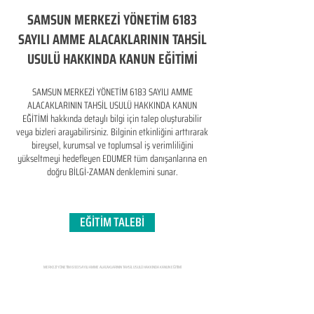
SAMSUN MERKEZİ YÖNETİM 6183
SAYILI AMME ALACAKLARININ TAHSİL
USULÜ HAKKINDA KANUN EĞİTİMİ
SAMSUN MERKEZİ YÖNETİM 6183 SAYILI AMME
ALACAKLARININ TAHSİL USULÜ HAKKINDA KANUN
EĞİTİMİ hakkında detaylı bilgi için talep oluşturabilir
veya bizleri arayabilirsiniz. Bilginin etkinliğini arttırarak
bireysel, kurumsal ve toplumsal iş verimliliğini
yükseltmeyi hedefleyen​ EDUMER tüm danışanlarına en
doğru BİLGİ-ZAMAN denklemini sunar.
EĞİTİM TALEBİ
MERKEZİ YÖNETİM 6183 SAYILI AMME ALACAKLARININ TAHSİL USULÜ HAKKINDA KANUN EĞİTİMİ