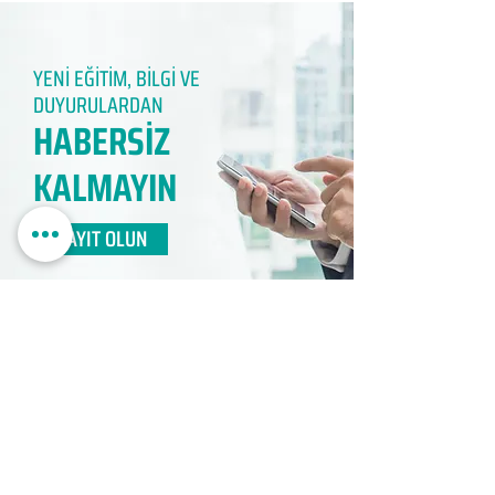
YENİ EĞİTİM, BİLGİ VE
DUYURULARDAN
HABERSİZ
KALMAYIN​
KAYIT OLUN
EDUMER
MÜŞTERİ HİZMETLERİ
0850 888 24 24​