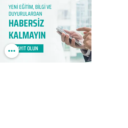
YENİ EĞİTİM, BİLGİ VE
DUYURULARDAN
HABERSİZ
KALMAYIN​
KAYIT OLUN
EDUMER
MÜŞTERİ HİZMETLERİ
0850 888 24 24​
surdurulebilir.info